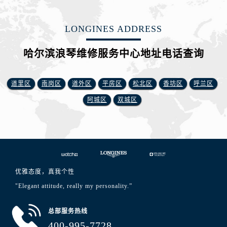
LONGINES ADDRESS
哈尔滨浪琴维修服务中心地址电话查询
道里区
南岗区
道外区
平房区
松北区
香坊区
呼兰区
阿城区
双城区
优雅态度，真我个性
"Elegant attitude, really my personality.”
总部服务热线
400-995-7728