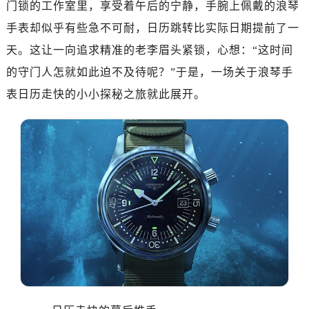
门锁的工作室里，享受着午后的宁静，手腕上佩戴的浪琴
手表却似乎有些急不可耐，日历跳转比实际日期提前了一
天。这让一向追求精准的老李眉头紧锁，心想：“这时间
的守门人怎就如此迫不及待呢？”于是，一场关于浪琴手
表日历走快的小小探秘之旅就此展开。