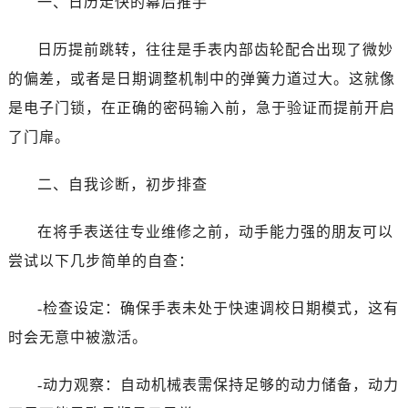
一、日历走快的幕后推手
日历提前跳转，往往是手表内部齿轮配合出现了微妙
的偏差，或者是日期调整机制中的弹簧力道过大。这就像
是电子门锁，在正确的密码输入前，急于验证而提前开启
了门扉。
二、自我诊断，初步排查
在将手表送往专业维修之前，动手能力强的朋友可以
尝试以下几步简单的自查：
-检查设定：确保手表未处于快速调校日期模式，这有
时会无意中被激活。
-动力观察：自动机械表需保持足够的动力储备，动力