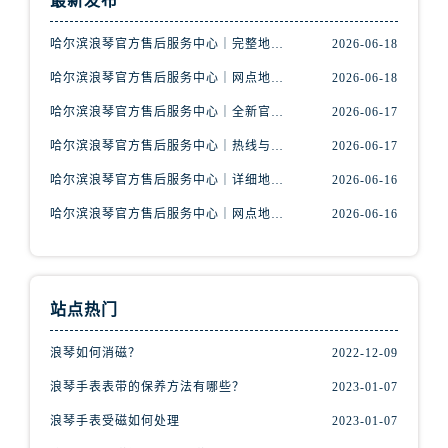
最新发布
哈尔滨浪琴官方售后服务中心｜完整地址与联系电话权威信息公示（2026年6月最新）
2026-06-18
哈尔滨浪琴官方售后服务中心｜网点地址与服务热线权威信息公示（2026年6月最新）
2026-06-18
哈尔滨浪琴官方售后服务中心｜全新官方服务电话与地址权威信息公示（2026年6月最新）
2026-06-17
哈尔滨浪琴官方售后服务中心｜热线与地址权威信息公示（2026年6月最新）
2026-06-17
哈尔滨浪琴官方售后服务中心｜详细地址与售后电话权威信息公示（2026年6月最新）
2026-06-16
哈尔滨浪琴官方售后服务中心｜网点地址与客服电话权威信息公示（2026年6月最新）
2026-06-16
站点热门
浪琴如何消磁？
2022-12-09
浪琴手表表带的保养方法有哪些？
2023-01-07
浪琴手表受磁如何处理
2023-01-07