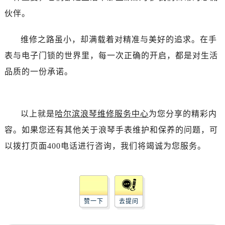
伙伴。
维修之路虽小，却满载着对精准与美好的追求。在手
表与电子门锁的世界里，每一次正确的开启，都是对生活
品质的一份承诺。
以上就是
哈尔滨浪琴维修服务中心
为您分享的精彩内
容。如果您还有其他关于浪琴手表维护和保养的问题，可
以拨打页面400电话进行咨询，我们将竭诚为您服务。
赞一下
去提问