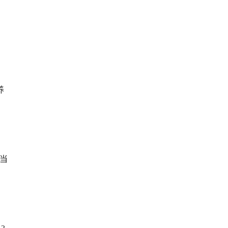
。
养
当