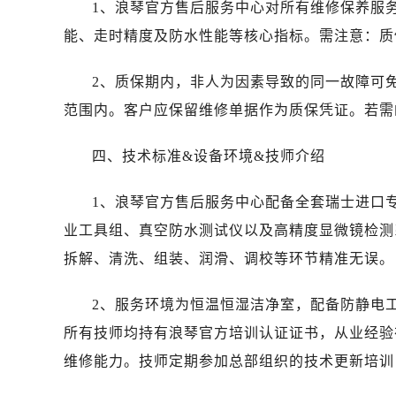
1、浪琴官方售后服务中心对所有维修保养服
能、走时精度及防水性能等核心指标。需注意：质
2、质保期内，非人为因素导致的同一故障可
范围内。客户应保留维修单据作为质保凭证。若需
四、技术标准&设备环境&技师介绍
1、浪琴官方售后服务中心配备全套瑞士进口专业设备
业工具组、真空防水测试仪以及高精度显微镜检测
拆解、清洗、组装、润滑、调校等环节精准无误。
2、服务环境为恒温恒湿洁净室，配备防静电
所有技师均持有浪琴官方培训认证证书，从业经验
维修能力。技师定期参加总部组织的技术更新培训