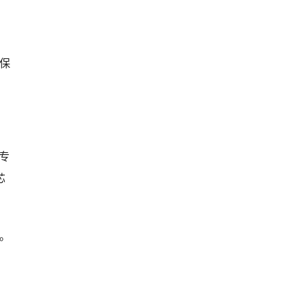
保
n专
芯
。
的