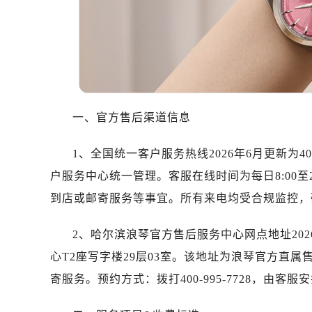
一、官方售后渠道信息
1、全国统一客户服务热线2026年6月更新为40
户服务中心统一管理。客服在线时间为每日8:00至
到店或邮寄服务等事宜。所有来电均受合规监控，
2、哈尔滨浪琴官方售后服务中心网点地址202
心T2座写字楼29层03室。该地址为浪琴官方直
寄服务。预约方式：拨打400-995-7728，由客