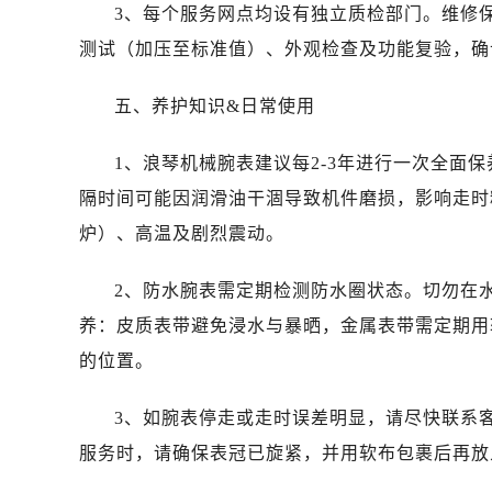
3、每个服务网点均设有独立质检部门。维修
测试（加压至标准值）、外观检查及功能复验，确
五、养护知识&日常使用
1、浪琴机械腕表建议每2-3年进行一次全面
隔时间可能因润滑油干涸导致机件磨损，影响走时
炉）、高温及剧烈震动。
2、防水腕表需定期检测防水圈状态。切勿在
养：皮质表带避免浸水与暴晒，金属表带需定期用
的位置。
3、如腕表停走或走时误差明显，请尽快联系
服务时，请确保表冠已旋紧，并用软布包裹后再放