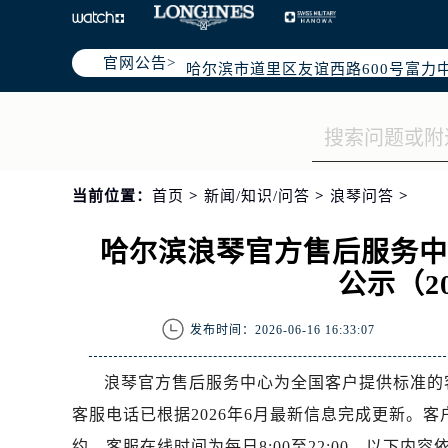
2026年6月哈尔滨市浪琴官方售后客户服
2026年6月浪琴售后服务中心最新网
官网公告>
哈尔滨市道里区友谊西路600号富力中
黑龙江省哈尔滨市道里区友谊西路60
节假日正常营业！
当前位置：
首页
>
新闻/知识/问答
>
浪琴问答
>
哈尔滨浪琴官方售后服务
公示（2
发布时间：2026-06-16 16:33:07
浪琴官方售后服务中心为全国客户提供标准的
客服电话已根据2026年6月最新信息完成更新。客户
约，客服在线时间为每日8:00至22:00。以下