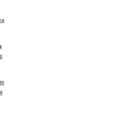
详
快
观
防
期