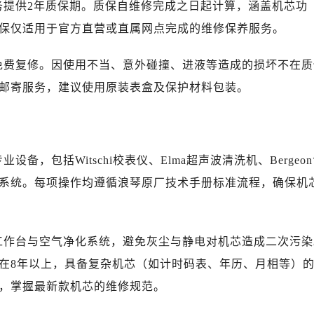
务提供2年质保期。质保自维修完成之日起计算，涵盖机芯功
保仅适用于官方直营或直属网点完成的维修保养服务。
免费复修。因使用不当、意外碰撞、进液等造成的损坏不在质
邮寄服务，建议使用原装表盒及保护材料包装。
，包括Witschi校表仪、Elma超声波清洗机、Bergeo
系统。每项操作均遵循浪琴原厂技术手册标准流程，确保机
工作台与空气净化系统，避免灰尘与静电对机芯造成二次污染
在8年以上，具备复杂机芯（如计时码表、年历、月相等）
，掌握最新款机芯的维修规范。