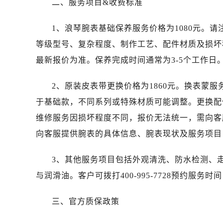
二、服务项目&收费标准
1、浪琴腕表基础保养服务价格为1080元。
等级型号、复杂程度、制作工艺、配件材质及损坏
最新报价为准。保养完成时间通常为3-5个工作日
2、原装皮表带更换价格为1860元。换表蒙服
于基础款，不同系列或特殊材质可能调整。更换配
维修服务因损坏程度不同，报价无法统一，需向客
向客服提供腕表的具体信息、腕表现状及服务项目
3、其他服务项目包括外观清洗、防水检测、
与润滑油。客户可拨打400-995-7728预约服
三、官方质保政策