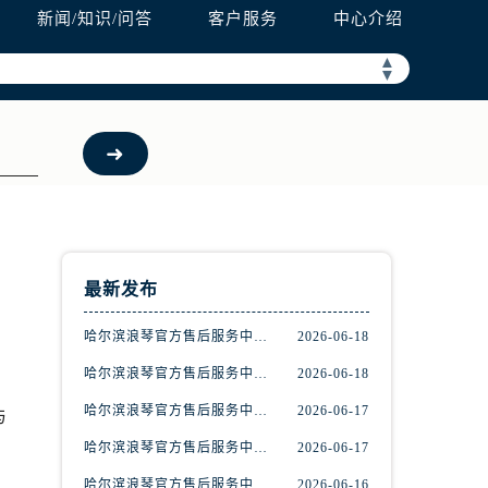
新闻/知识/问答
客户服务
中心介绍
▲
▼
预约）
最新发布
哈尔滨浪琴官方售后服务中心｜完整地址与联系电话权威信息公示（2026年6月最新）
2026-06-18
哈尔滨浪琴官方售后服务中心｜网点地址与服务热线权威信息公示（2026年6月最新）
2026-06-18
哈尔滨浪琴官方售后服务中心｜全新官方服务电话与地址权威信息公示（2026年6月最新）
2026-06-17
与
哈尔滨浪琴官方售后服务中心｜热线与地址权威信息公示（2026年6月最新）
2026-06-17
、
哈尔滨浪琴官方售后服务中心｜详细地址与售后电话权威信息公示（2026年6月最新）
2026-06-16