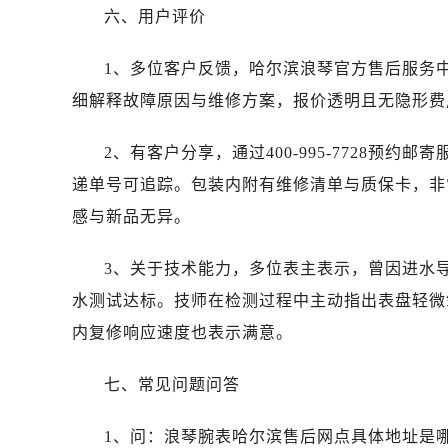
六、用户评价
1、多位客户反馈，哈尔滨浪琴官方售后服务
细解释故障原因与维修方案，报价透明且无隐形费
2、有客户分享，通过400-995-7728预
递单号可追踪。包装内附有维修清单与质保卡，非
感与新品无异。
3、关于技术能力，多位表主表示，曾因进水
水测试达标。技师在检测过程中主动指出表盘轻微
内复修响应速度也表示满意。
七、常见问题问答
1、问：浪琴腕表哈尔滨售后网点具体地址是