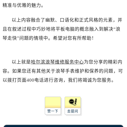
精准与优雅的魅力。
以上内容融合了幽默、口语化和正式风格的元素，并
且在叙述过程中巧妙地将平板电脑的概念融入到解决“浪
琴走快”问题的情境中。希望对您有所帮助！
以上就是
哈尔滨浪琴维修服务中心
为您分享的精彩内
容。如果您还有其他关于浪琴手表维护和保养的问题，可
以拨打页面400电话进行咨询，我们将竭诚为您服务。
赞一下
去提问