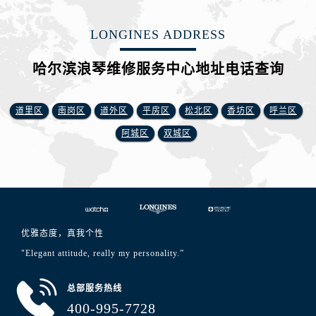
LONGINES ADDRESS
哈尔滨浪琴维修服务中心地址电话查询
道里区
南岗区
道外区
平房区
松北区
香坊区
呼兰区
阿城区
双城区
优雅态度，真我个性
"Elegant attitude, really my personality.”
总部服务热线
400-995-7728