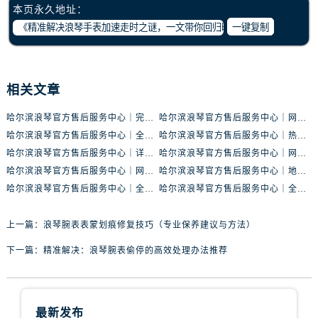
本页永久地址：
一键复制
相关文章
哈尔滨浪琴官方售后服务中心｜完整地址与联系电话权威信息公示（2026年6月最新）
哈尔滨浪琴官方售后服务中心｜网点地址与服务热线权威信息公示（2026年6月最新）
哈尔滨浪琴官方售后服务中心｜全新官方服务电话与地址权威信息公示（2026年6月最新）
哈尔滨浪琴官方售后服务中心｜热线与地址权威信息公示（2026年6月最新）
哈尔滨浪琴官方售后服务中心｜详细地址与售后电话权威信息公示（2026年6月最新）
哈尔滨浪琴官方售后服务中心｜网点地址与客服电话权威信息公示（2026年6月最新）
哈尔滨浪琴官方售后服务中心｜网点地址及热线权威信息公示（2026年6月最新）
哈尔滨浪琴官方售后服务中心｜地址与联系电话权威信息公示（2026年6月最新）
哈尔滨浪琴官方售后服务中心｜全新服务热线及门店地址权威信息公示（2026年6月最新）
哈尔滨浪琴官方售后服务中心｜全新维修门店地址及电话权威信息公示（2026年6月最新）
上一篇：
浪琴腕表表蒙划痕修复技巧（专业保养建议与方法）
下一篇：
精准解决：浪琴腕表偷停的高效处理办法推荐
最新发布