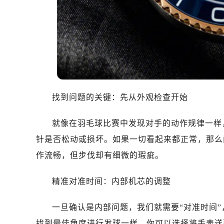
找到问题的关键：先从外观检查开始
就像在羽毛球比赛中发现对手的动作规律一样
针是否松动或损坏。如果一切看起来都正常，那么
作流畅，但步伐却有细微的瑕疵。
精准对准时间：内部机芯的调整
一旦确认是内部问题，我们就需要“对准时间
找到最佳角度进行发球一样。你可以选择将手表送