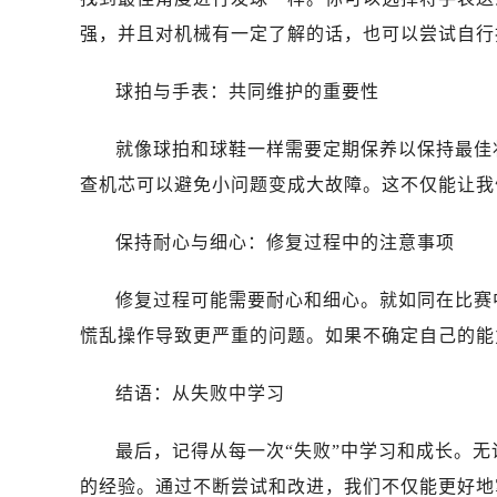
强，并且对机械有一定了解的话，也可以尝试自行
球拍与手表：共同维护的重要性
就像球拍和球鞋一样需要定期保养以保持最佳
查机芯可以避免小问题变成大故障。这不仅能让我
保持耐心与细心：修复过程中的注意事项
修复过程可能需要耐心和细心。就如同在比赛
慌乱操作导致更严重的问题。如果不确定自己的能
结语：从失败中学习
最后，记得从每一次“失败”中学习和成长。
的经验。通过不断尝试和改进，我们不仅能更好地