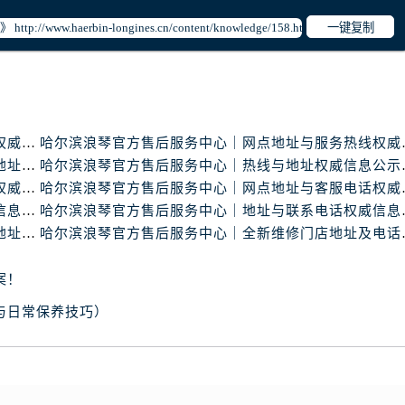
一键复制
哈尔滨浪琴官方售后服务中心｜完整地址与联系电话权威信息公示（2026年6月最新）
哈尔滨浪琴官方售后服
哈尔滨浪琴官方售后服务中心｜全新官方服务电话与地址权威信息公示（2026年6月最新）
哈尔滨浪琴官方售后
哈尔滨浪琴官方售后服务中心｜详细地址与售后电话权威信息公示（2026年6月最新）
哈尔滨浪琴官方售后服
哈尔滨浪琴官方售后服务中心｜网点地址及热线权威信息公示（2026年6月最新）
哈尔滨浪琴官方售后服
哈尔滨浪琴官方售后服务中心｜全新服务热线及门店地址权威信息公示（2026年6月最新）
哈尔滨浪琴官方售后服务
案！
与日常保养技巧）