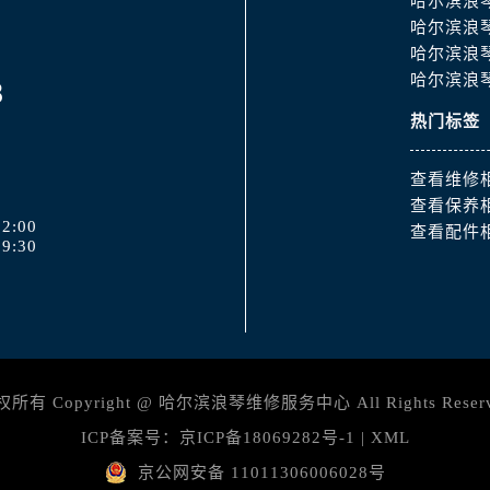
哈尔滨浪
哈尔滨浪
哈尔滨浪
哈尔滨浪
8
热门标签
查看维修
查看保养
2:00
查看配件
9:30
所有 Copyright @
哈尔滨浪琴维修服务中心
All Rights Reser
ICP备案号：
京ICP备18069282号-1
|
XML
京公网安备 11011306006028号