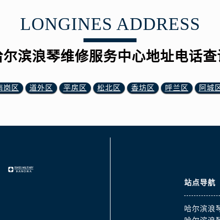
LONGINES ADDRESS
哈尔滨浪琴维修服务中心地址电话查
南岗区
道外区
平房区
松北区
香坊区
呼兰区
阿城
站点导航
哈尔滨浪