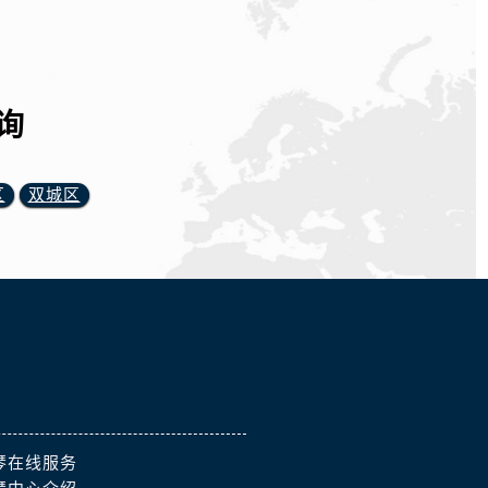
询
区
双城区
琴在线服务