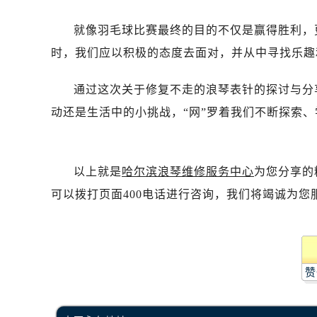
就像羽毛球比赛最终的目的不仅是赢得胜利，
时，我们应以积极的态度去面对，并从中寻找乐趣
通过这次关于修复不走的浪琴表针的探讨与分
动还是生活中的小挑战，“网”罗着我们不断探索
以上就是
哈尔滨浪琴维修服务中心
为您分享的
可以拨打页面400电话进行咨询，我们将竭诚为您
赞