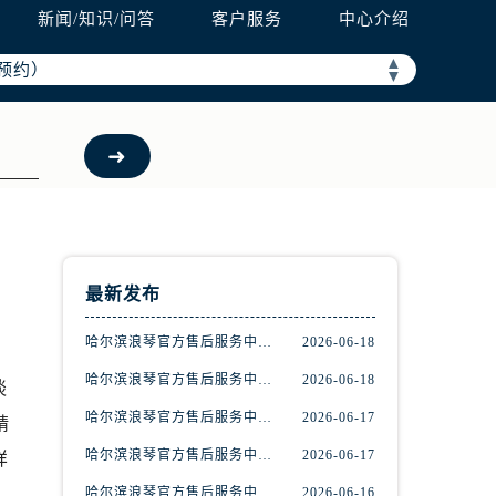
新闻/知识/问答
客户服务
中心介绍
▲
预约）
▼
最新发布
哈尔滨浪琴官方售后服务中心｜完整地址与联系电话权威信息公示（2026年6月最新）
2026-06-18
哈尔滨浪琴官方售后服务中心｜网点地址与服务热线权威信息公示（2026年6月最新）
2026-06-18
谈
哈尔滨浪琴官方售后服务中心｜全新官方服务电话与地址权威信息公示（2026年6月最新）
2026-06-17
精
哈尔滨浪琴官方售后服务中心｜热线与地址权威信息公示（2026年6月最新）
2026-06-17
样
哈尔滨浪琴官方售后服务中心｜详细地址与售后电话权威信息公示（2026年6月最新）
2026-06-16