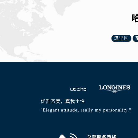
道里区
优雅态度，真我个性
"Elegant attitude, really my personality.”
总部服务热线