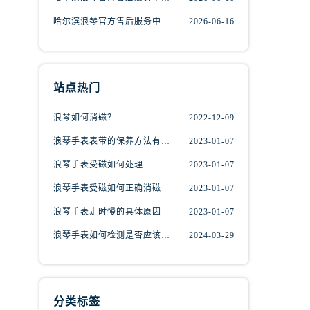
哈尔滨浪琴官方售后服务中心｜网点地址与客服电话权威信息公示（2026年6月最新）
2026-06-16
站点热门
浪琴如何消磁？
2022-12-09
浪琴手表表带的保养方法有哪些？
2023-01-07
浪琴手表受磁如何处理
2023-01-07
浪琴手表受磁如何正确消磁
2023-01-07
浪琴手表走时慢的具体原因
2023-01-07
浪琴手表如何检测是否应该消磁？
2024-03-29
分类标签