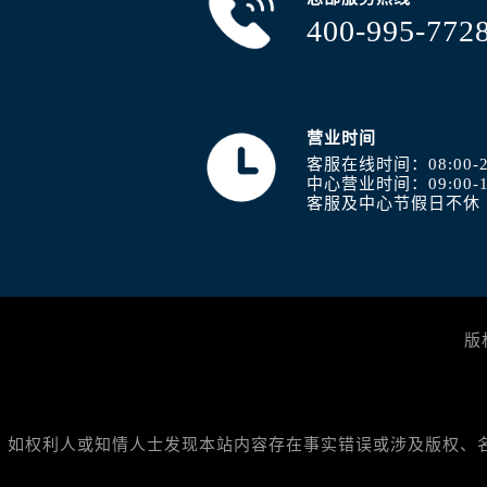
400-995-772
营业时间
客服在线时间：08:00-2
中心营业时间：09:00-1
客服及中心节假日不休
版权
如权利人或知情人士发现本站内容存在事实错误或涉及版权、名誉权