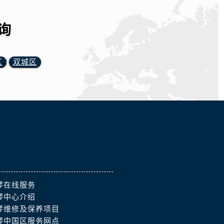
询
区
双城区
琴在线服务
琴中心介绍
琴维修及保养项目
琴中国区服务网点