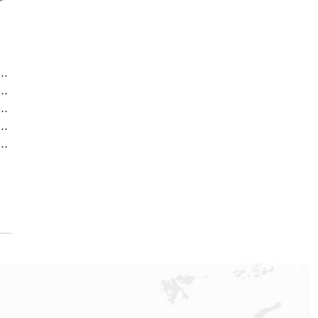
务中心｜网点地址与服务热线权威信息公示（2026年6月最新）
服务中心｜热线与地址权威信息公示（2026年6月最新）
务中心｜网点地址与客服电话权威信息公示（2026年6月最新）
务中心｜地址与联系电话权威信息公示（2026年6月最新）
中心｜全新维修门店地址及电话权威信息公示（2026年6月最新）