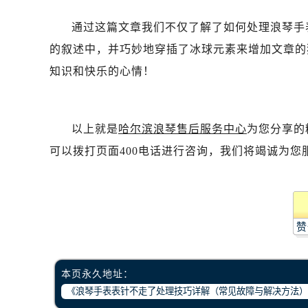
通过这篇文章我们不仅了解了如何处理浪琴手
的叙述中，并巧妙地穿插了冰球元素来增加文章的
知识和快乐的心情！
以上就是
哈尔滨浪琴售后服务中心
为您分享的
可以拨打页面400电话进行咨询，我们将竭诚为您
赞
本页永久地址：