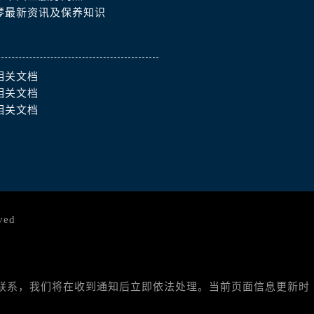
琴最新资讯及保养知识
相关文档
相关文档
相关文档
ved
与我们联系，我们将在收到通知后立即依法处理。当前页面信息更新时