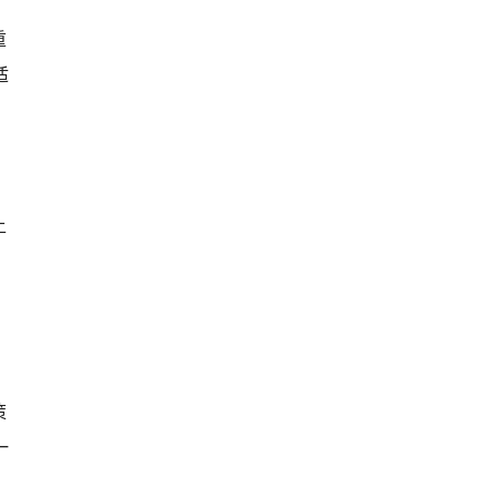
重
适
上
策
一