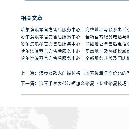
相关文章
上一篇：
浪琴女款入门级价格（探索优雅与性价比的
下一篇：
浪琴手表表带过短怎么修复（专业修复技巧