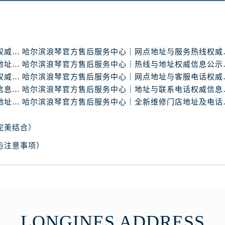
哈尔滨浪琴官方售后服务中心｜完整地址与联系电话权威信息公示（2026年6月最新）
哈尔滨浪琴官方售后服
哈尔滨浪琴官方售后服务中心｜全新官方服务电话与地址权威信息公示（2026年6月最新）
哈尔滨浪琴官方售后
哈尔滨浪琴官方售后服务中心｜详细地址与售后电话权威信息公示（2026年6月最新）
哈尔滨浪琴官方售后服
哈尔滨浪琴官方售后服务中心｜网点地址及热线权威信息公示（2026年6月最新）
哈尔滨浪琴官方售后服
哈尔滨浪琴官方售后服务中心｜全新服务热线及门店地址权威信息公示（2026年6月最新）
哈尔滨浪琴官方售后服务
完美结合）
与注意事项）
LONGINES ADDRESS