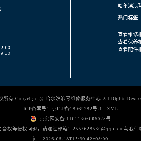
哈尔滨浪
8
热门标签
查看维修
查看保养
2:00
查看配件
9:30
所有 Copyright @
哈尔滨浪琴维修服务中心
All Rights Reser
ICP备案号：
京ICP备18069282号-1
|
XML
京公网安备 11011306006028号
等侵权问题，请通过邮箱：2557628530@qq.com 
间：2026-06-18T15:30:42+08:00