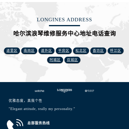
LONGINES ADDRESS
哈尔滨浪琴维修服务中心地址电话查询
道里区
南岗区
道外区
平房区
松北区
香坊区
呼兰区
阿城区
双城区
优雅态度，真我个性
"Elegant attitude, really my personality.”
总部服务热线