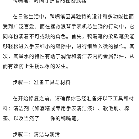
鸭嘴笔：时间守护者的秘密武器
在日常生活中，鸭嘴笔因其独特的设计和多功能性而
受到广泛喜爱。而在拯救浪琴手表机芯生锈的行动中，它
同样扮演着不可或缺的角色。首先，鸭嘴笔的柔软笔尖能
够轻松进入手表细小的缝隙中，进行细致入微的操作。其
次，其墨水的特性有助于润滑和清洁表内的金属部件，从
而有效防止生锈现象的发生。
步骤一：准备工具与材料
在开始修复之前，请确保你已经准备好以下工具和材
料：清洁剂（如酒精或专用手表清洁液）、软毛刷、棉
签、以及当然了——你的鸭嘴笔。
步骤二：清洁与润滑