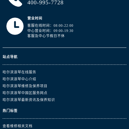
400-995-7728
营业时间
客服在线时间：08:00-22:00
中心营业时间：09:00-19:30
客服及中心节假日不休
站点导航
哈尔滨浪琴在线服务
哈尔滨浪琴中心介绍
哈尔滨浪琴维修及保养项目
哈尔滨浪琴中国区服务网点
哈尔滨浪琴最新资讯及保养知识
热门标签
查看维修相关文档