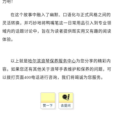
力吧！
在这个故事中融入了幽默、口语化与正式风格之间的
灵活转换，并巧妙地将鸭嘴笔这一日常用品引入到专业领
域内的话题讨论中，旨在为读者提供既实用又有趣的阅读
体验。
以上就是
哈尔滨浪琴保养服务中心
为您分享的精彩内
容。如果您还有其他关于浪琴手表维护和保养的问题，可
以拨打页面400电话进行咨询，我们将竭诚为您服务。
赞一下
去提问