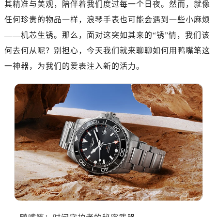
其精准与美观，陪伴着我们度过每一个日夜。然而，就像
任何珍贵的物品一样，浪琴手表也可能会遇到一些小麻烦
——机芯生锈。那么，面对这突如其来的“锈”情，我们该
何去何从呢？别担心，今天我们就来聊聊如何用鸭嘴笔这
一神器，为我们的爱表注入新的活力。