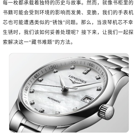
每一枚都承载着独特的历史与故事。然而，就像书柜里的
书籍可能会受到环境的影响而发黄、变脆，我们的手表机
芯也可能遭遇类似的“锈蚀”问题。那么，当浪琴机芯不幸
生锈时，我们该如何妥善处理呢？接下来，让我们一起探
索解决这一“藏书难题”的方法。