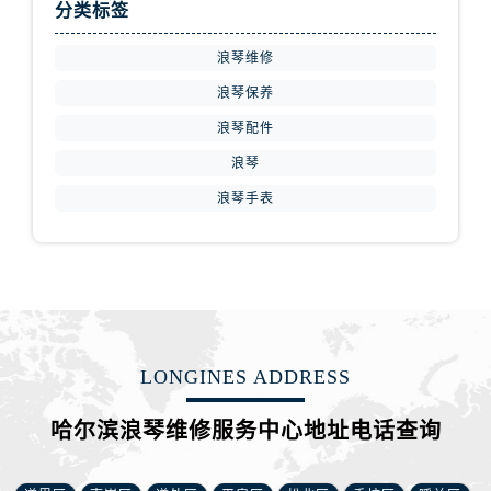
分类标签
浪琴维修
浪琴保养
浪琴配件
浪琴
浪琴手表
LONGINES ADDRESS
哈尔滨浪琴维修服务中心地址电话查询