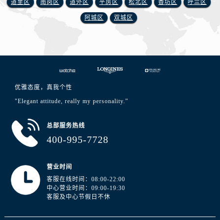
道里区
南岗区
道外区
平房区
松北区
香坊区
呼兰区
阿城区
双城区
优雅态度，真我个性
"Elegant attitude, really my personality.”
总部服务热线
400-995-7728
营业时间
客服在线时间：08:00-22:00
中心营业时间：09:00-19:30
客服及中心节假日不休