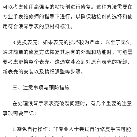
可以考虑使用高强度的粘接剂进行修复。这种方法需要在
专业手表维修师的指导下进行，以确保粘接剂的选择和使
用符合浪琴手表的原材料标准。
3.更换表壳：如果表壳的损坏较为严重，以至于无法
通过简单的修复方法恢复其原有的外观和功能时，可能需
要考虑更换整个表壳。这通常涉及到对原有表壳的拆卸、
新表壳的安装以及精细调整等步骤。
三、注意事项与预防措施
在处理浪琴手表表壳破裂问题时，有几个重要的注意
事项需要牢记：
1.避免自行操作：非专业人士尝试自行修复手表可能