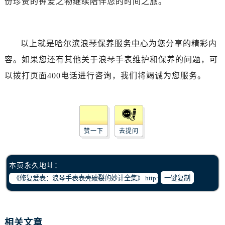
份珍贵的钟爱之物继续陪伴您的时间之旅。
以上就是
哈尔滨浪琴保养服务中心
为您分享的精彩内
容。如果您还有其他关于浪琴手表维护和保养的问题，可
以拨打页面400电话进行咨询，我们将竭诚为您服务。
赞一下
去提问
本页永久地址：
一键复制
相关文章