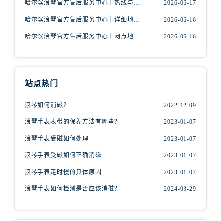
哈尔滨浪琴官方售后服务中心｜热线与地址权威信息公示（2026年6月最新）
2026-06-17
哈尔滨浪琴官方售后服务中心｜详细地址与售后电话权威信息公示（2026年6月最新）
2026-06-16
哈尔滨浪琴官方售后服务中心｜网点地址与客服电话权威信息公示（2026年6月最新）
2026-06-16
站点热门
浪琴如何消磁？
2022-12-09
浪琴手表表带的保养方法有哪些？
2023-01-07
浪琴手表受磁如何处理
2023-01-07
浪琴手表受磁如何正确消磁
2023-01-07
浪琴手表走时慢的具体原因
2023-01-07
浪琴手表如何检测是否应该消磁？
2024-03-29