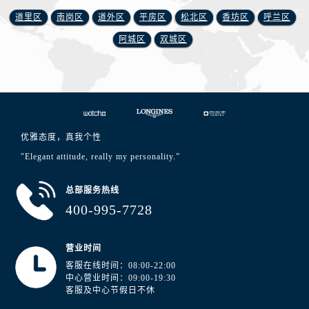
道里区
南岗区
道外区
平房区
松北区
香坊区
呼兰区
阿城区
双城区
优雅态度，真我个性
"Elegant attitude, really my personality.”
总部服务热线
400-995-7728
营业时间
客服在线时间：08:00-22:00
中心营业时间：09:00-19:30
客服及中心节假日不休