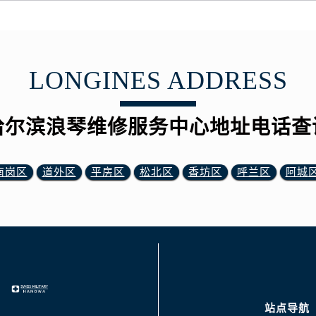
LONGINES ADDRESS
哈尔滨浪琴维修服务中心地址电话查
南岗区
道外区
平房区
松北区
香坊区
呼兰区
阿城
站点导航