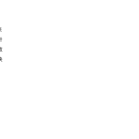
来
针
致
决
，