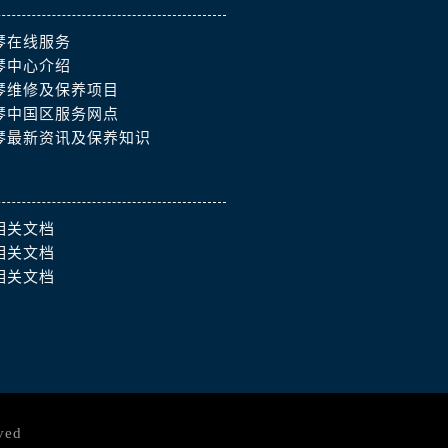
琴在线服务
琴中心介绍
琴维修及保养项目
琴中国区服务网点
琴最新资讯及保养知识
相关文档
相关文档
相关文档
ved