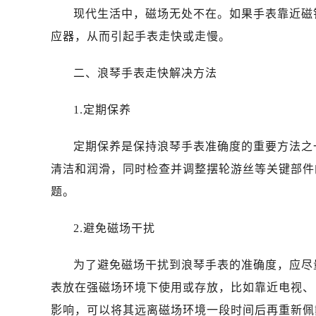
现代生活中，磁场无处不在。如果手表靠近磁
应器，从而引起手表走快或走慢。
二、浪琴手表走快解决方法
1.定期保养
定期保养是保持浪琴手表准确度的重要方法之
清洁和润滑，同时检查并调整摆轮游丝等关键部件
题。
2.避免磁场干扰
为了避免磁场干扰到浪琴手表的准确度，应尽
表放在强磁场环境下使用或存放，比如靠近电视、
影响，可以将其远离磁场环境一段时间后再重新佩