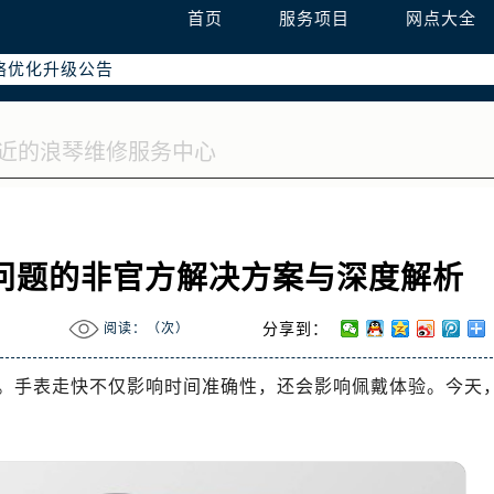
首页
服务项目
网点大全
网络优化升级公告
务热线：400-995-7728
点地址：
心T2座写字楼29层03室（需提前预约）
0号富力中心T2座写字楼29层03室室浪琴售后服务中心（需提前
问题的非官方解决方案与深度解析
阅读：（
次）
分享到：
。手表走快不仅影响时间准确性，还会影响佩戴体验。今天