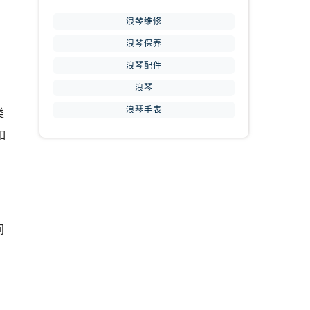
浪琴维修
浪琴保养
浪琴配件
浪琴
浪琴手表
类
如
问