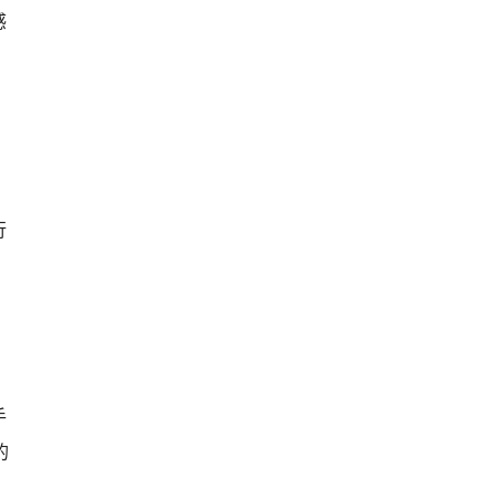
感
行
手
的