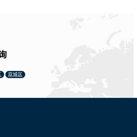
询
区
双城区