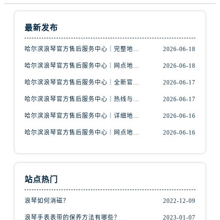
最新发布
哈尔滨浪琴官方售后服务中心｜完整地址与联系电话权威信息公示（2026年6月最新）
2026-06-18
哈尔滨浪琴官方售后服务中心｜网点地址与服务热线权威信息公示（2026年6月最新）
2026-06-18
哈尔滨浪琴官方售后服务中心｜全新官方服务电话与地址权威信息公示（2026年6月最新）
2026-06-17
哈尔滨浪琴官方售后服务中心｜热线与地址权威信息公示（2026年6月最新）
2026-06-17
哈尔滨浪琴官方售后服务中心｜详细地址与售后电话权威信息公示（2026年6月最新）
2026-06-16
哈尔滨浪琴官方售后服务中心｜网点地址与客服电话权威信息公示（2026年6月最新）
2026-06-16
站点热门
浪琴如何消磁？
2022-12-09
浪琴手表表带的保养方法有哪些？
2023-01-07