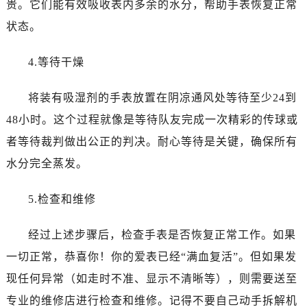
贵。它们能有效吸收表内多余的水分，帮助手表恢复正常
状态。
4.等待干燥
将装有吸湿剂的手表放置在阴凉通风处等待至少24到
48小时。这个过程就像是等待队友完成一次精彩的传球或
者等待裁判做出公正的判决。耐心等待是关键，确保所有
水分完全蒸发。
5.检查和维修
经过上述步骤后，检查手表是否恢复正常工作。如果
一切正常，恭喜你！你的爱表已经“满血复活”。但如果发
现任何异常（如走时不准、显示不清晰等），则需要送至
专业的维修店进行检查和维修。记得不要自己动手拆解机