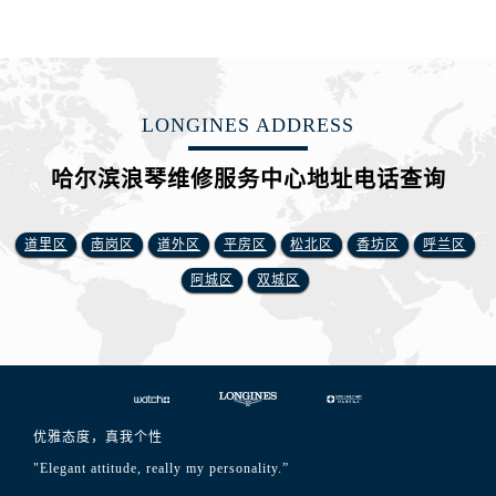
LONGINES ADDRESS
哈尔滨浪琴维修服务中心地址电话查询
道里区
南岗区
道外区
平房区
松北区
香坊区
呼兰区
阿城区
双城区
优雅态度，真我个性
"Elegant attitude, really my personality.”