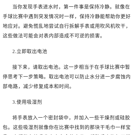
当你发现手表进水时，第一件事是保持冷静。就像在
手球比赛中遇到突发情况时一样，保持冷静能帮助你更好
地应对。避免慌乱地尝试自行拆解手表或用吹风机吹干，
这些做法可能会对表内部造成不可逆的损害。
2.立即取出电池
接下来，请取出电池。这一步相当于在手球比赛中暂
停思考下一步策略。取出电池可以防止水分进一步腐蚀内
部电路，减少修复成本和时间。
3.使用吸湿剂
将手表放入一个密封袋中，并加入一些干燥剂或硅胶
包。这些吸湿剂就像你在比赛中找到的那块干毛巾一样宝