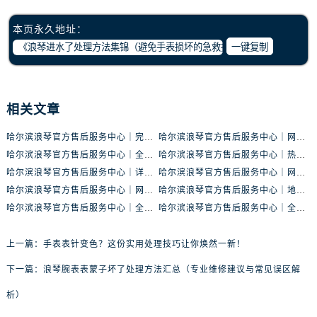
本页永久地址：
一键复制
相关文章
哈尔滨浪琴官方售后服务中心｜完整地址与联系电话权威信息公示（2026年6月最新）
哈尔滨浪琴官方售后服务中心｜网点地址与服务热线权威信息公示（2026年6月最新）
哈尔滨浪琴官方售后服务中心｜全新官方服务电话与地址权威信息公示（2026年6月最新）
哈尔滨浪琴官方售后服务中心｜热线与地址权威信息公示（2026年6月最新）
哈尔滨浪琴官方售后服务中心｜详细地址与售后电话权威信息公示（2026年6月最新）
哈尔滨浪琴官方售后服务中心｜网点地址与客服电话权威信息公示（2026年6月最新）
哈尔滨浪琴官方售后服务中心｜网点地址及热线权威信息公示（2026年6月最新）
哈尔滨浪琴官方售后服务中心｜地址与联系电话权威信息公示（2026年6月最新）
哈尔滨浪琴官方售后服务中心｜全新服务热线及门店地址权威信息公示（2026年6月最新）
哈尔滨浪琴官方售后服务中心｜全新维修门店地址及电话权威信息公示（2026年6月最新）
上一篇：
手表表针变色？这份实用处理技巧让你焕然一新！
下一篇：
浪琴腕表表蒙子坏了处理方法汇总（专业维修建议与常见误区解
析）