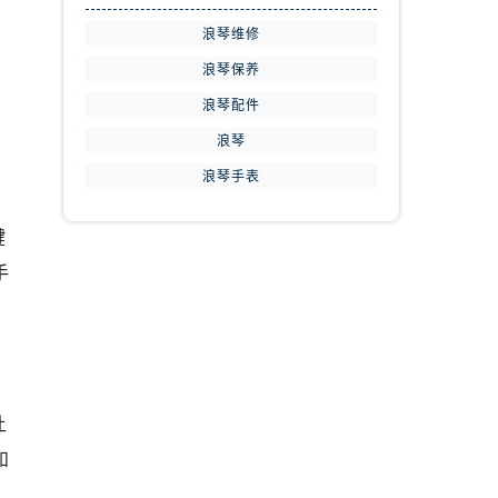
浪琴维修
浪琴保养
浪琴配件
浪琴
浪琴手表
键
手
。
让
和