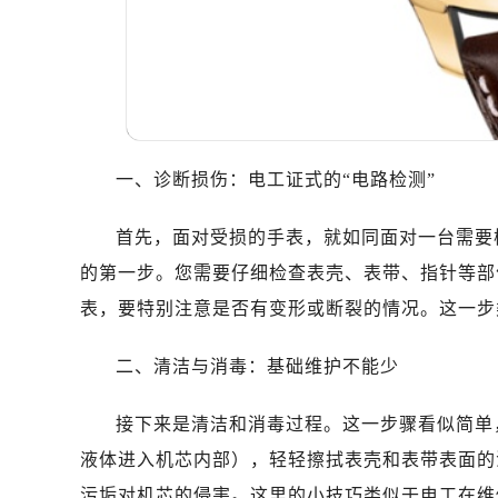
一、诊断损伤：电工证式的“电路检测”
首先，面对受损的手表，就如同面对一台需要
的第一步。您需要仔细检查表壳、表带、指针等部
表，要特别注意是否有变形或断裂的情况。这一步
二、清洁与消毒：基础维护不能少
接下来是清洁和消毒过程。这一步骤看似简单
液体进入机芯内部），轻轻擦拭表壳和表带表面的
污垢对机芯的侵害。这里的小技巧类似于电工在维