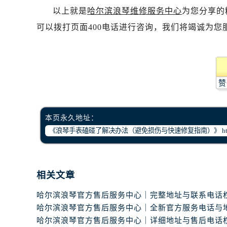
以上就是
哈尔滨浪琴维修服务中心
为您分享的
可以拨打页面400电话进行咨询，我们将竭诚为您
赞
本页永久地址：
相关文章