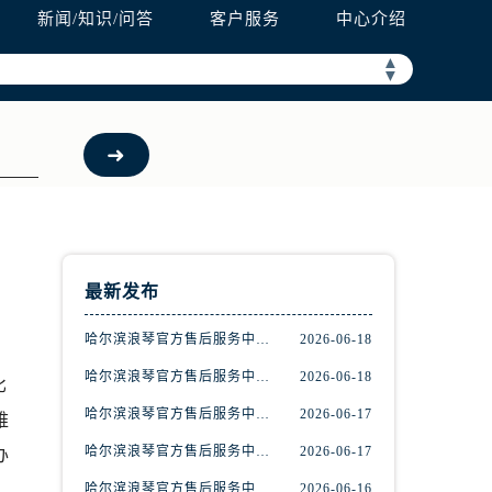
新闻/知识/问答
客户服务
中心介绍
▲
▼
预约）
最新发布
哈尔滨浪琴官方售后服务中心｜完整地址与联系电话权威信息公示（2026年6月最新）
2026-06-18
哈尔滨浪琴官方售后服务中心｜网点地址与服务热线权威信息公示（2026年6月最新）
2026-06-18
比
哈尔滨浪琴官方售后服务中心｜全新官方服务电话与地址权威信息公示（2026年6月最新）
2026-06-17
难
哈尔滨浪琴官方售后服务中心｜热线与地址权威信息公示（2026年6月最新）
2026-06-17
办
哈尔滨浪琴官方售后服务中心｜详细地址与售后电话权威信息公示（2026年6月最新）
2026-06-16