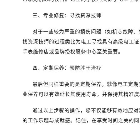
三、专业修复：寻找资深技师
对于一些较为严重的损伤问题（如机芯故障、
找资深技师的过程类比为电工寻找具有高级电工证
手表维修店或品牌授权服务中心至关重要。
四、定期保养：预防胜于治疗
最后但同样重要的是定期保养。就像电工定期
业保养可以有效延长其使用寿命，并保持其精准度
通过以上步骤的操作，您不仅能够有效地应对
的工作乐趣与成就感。记住，在享受时间之美的同