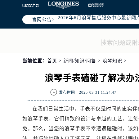
2026年6月哈尔滨市浪琴官方售后客户服
2026年6月浪琴售后服务中心最新网
官网公告>
哈尔滨市道里区友谊西路600号富力中
黑龙江省哈尔滨市道里区友谊西路60
节假日正常营业！
当前位置：
首页
>
新闻/知识/问答
>
浪琴知识
>
浪琴手表磕碰了解决办
发布时间：2025-03-31 11:24:47
在我们日常生活中，手表不仅是时间的忠实伴
如浪琴手表，它们精致的设计与卓越的工艺，让每
免。那么，当您的浪琴手表不幸遭遇磕碰时，该如
法，并巧妙地融入电工证元素，让您在维修过程中