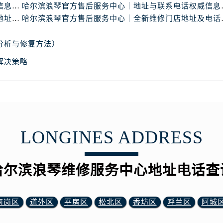
哈尔滨浪琴官方售后服务中心｜网点地址及热线权威信息公示（2026年6月最新）
哈尔滨浪琴官方售后服
哈尔滨浪琴官方售后服务中心｜全新服务热线及门店地址权威信息公示（2026年6月最新）
哈尔滨浪琴官方售后服务
分析与修复方法）
解决策略
LONGINES ADDRESS
哈尔滨浪琴维修服务中心地址电话查
南岗区
道外区
平房区
松北区
香坊区
呼兰区
阿城