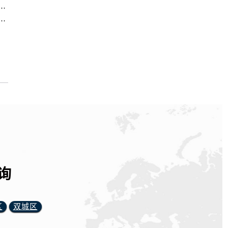
务中心｜地址与联系电话权威信息公示（2026年6月最新）
中心｜全新维修门店地址及电话权威信息公示（2026年6月最新）
询
区
双城区