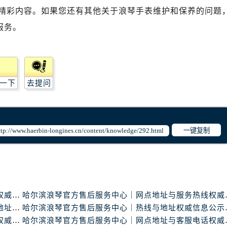
精彩内容。如果您还有其他关于浪琴手表维护和保养的问题
服务。
一下
去提问
一键复制
哈尔滨浪琴官方售后服务中心｜完整地址与联系电话权威信息公示（2026年6月最新）
哈尔滨浪琴官方售后服
哈尔滨浪琴官方售后服务中心｜全新官方服务电话与地址权威信息公示（2026年6月最新）
哈尔滨浪琴官方售后
哈尔滨浪琴官方售后服务中心｜详细地址与售后电话权威信息公示（2026年6月最新）
哈尔滨浪琴官方售后服