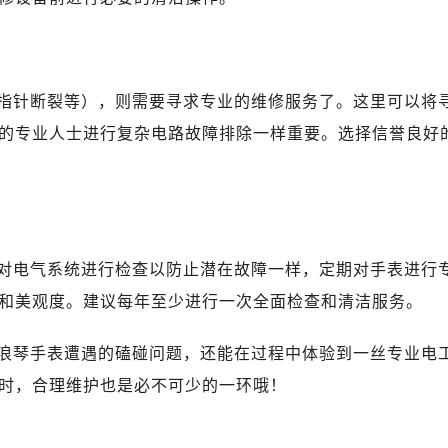
指针断裂等），则需要寻求专业的维修服务了。这里可以将
的专业人士进行复杂电路故障排除一样重要。选择信誉良好
对电气系统进行检查以防止潜在故障一样，定期对手表进行
和美观度。建议每年至少进行一次全面检查和清洁服务。
浪琴手表遭遇的磕碰问题，还能在过程中体验到一丝专业电
时，合理维护也是必不可少的一环哦！