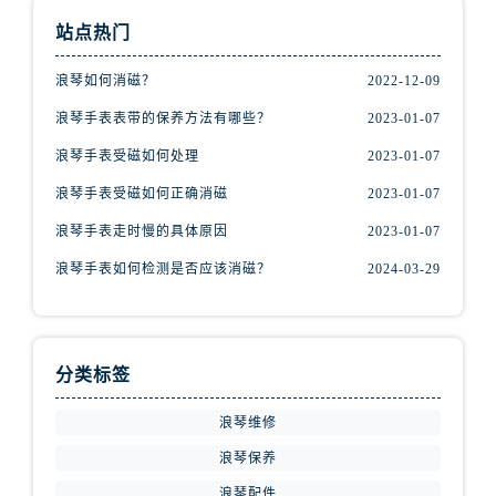
站点热门
浪琴如何消磁？
2022-12-09
浪琴手表表带的保养方法有哪些？
2023-01-07
浪琴手表受磁如何处理
2023-01-07
浪琴手表受磁如何正确消磁
2023-01-07
浪琴手表走时慢的具体原因
2023-01-07
浪琴手表如何检测是否应该消磁？
2024-03-29
分类标签
浪琴维修
浪琴保养
浪琴配件