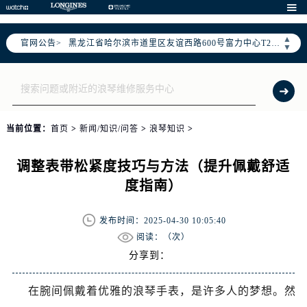
2026年6月浪琴售后服务中心最新网点地址：

哈尔滨市道里区友谊西路600号富力中心T2座写字楼29层03室（需提前预约）
▲
官网公告>
黑龙江省哈尔滨市道里区友谊西路600号富力中心T2座写字楼29层03室室浪琴售后服务中心（需提前预约）
▼
节假日正常营业！
当前位置：
首页
>
新闻/知识/问答
>
浪琴知识
>
调整表带松紧度技巧与方法（提升佩戴舒适
度指南）
发布时间：2025-04-30 10:05:40
阅读：（
次）
分享到：
在腕间佩戴着优雅的浪琴手表，是许多人的梦想。然