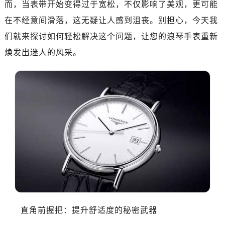
而，当表带开始变得过于宽松，不仅影响了美观，更可能
在不经意间滑落，这无疑让人感到沮丧。别担心，今天我
们就来探讨如何轻松解决这个问题，让您的浪琴手表重新
焕发出迷人的风采。
直角前握把：提升舒适度的秘密武器