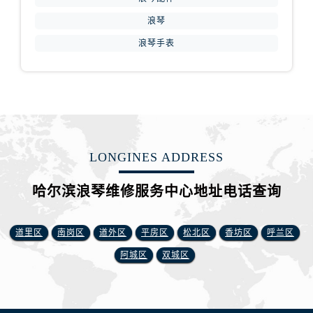
浪琴
浪琴手表
LONGINES ADDRESS
哈尔滨浪琴维修服务中心地址电话查询
道里区
南岗区
道外区
平房区
松北区
香坊区
呼兰区
阿城区
双城区