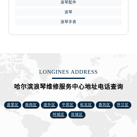
浪琴配件
浪琴
浪琴手表
LONGINES ADDRESS
哈尔滨浪琴维修服务中心地址电话查询
道里区
南岗区
道外区
平房区
松北区
香坊区
呼兰区
阿城区
双城区