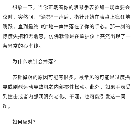
想象一下，当你正戴着你的浪琴手表参加一场重要会
议时，突然间，“滴答”一声后，指针开始在表盘上疯狂地
跳跃，直到最终“啪”地一声掉落在了你的手心。那一刻的
惊慌失措和无助感，仿佛就像是在监护仪上突然出现了一
条异常的心率线。
为什么表针会掉落？
表针掉落的原因可能有很多。最常见的可能是过度摇
晃或剧烈运动导致机芯内部零件松动。此外，如果手表受
到撞击或者内部润滑剂老化、干涸，也可能引发这一问
题。
如何应对？