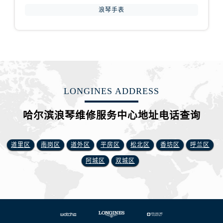
浪琴手表
LONGINES ADDRESS
哈尔滨浪琴维修服务中心地址电话查询
道里区
南岗区
道外区
平房区
松北区
香坊区
呼兰区
阿城区
双城区