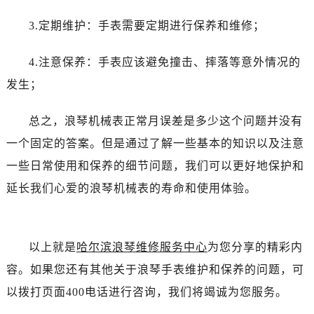
3.定期维护：手表需要定期进行保养和维修；
4.注意保养：手表应该避免撞击、摔落等意外情况的
发生；
总之，浪琴机械表正常月误差是多少这个问题并没有
一个固定的答案。但是通过了解一些基本的知识以及注意
一些日常使用和保养的细节问题，我们可以更好地保护和
延长我们心爱的浪琴机械表的寿命和使用体验。
以上就是
哈尔滨浪琴维修服务中心
为您分享的精彩内
容。如果您还有其他关于浪琴手表维护和保养的问题，可
以拨打页面400电话进行咨询，我们将竭诚为您服务。