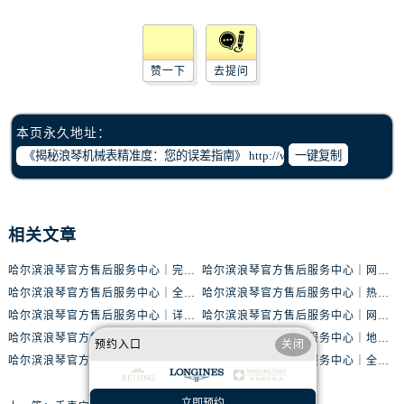
赞一下
去提问
本页永久地址：
一键复制
相关文章
哈尔滨浪琴官方售后服务中心｜完整地址与联系电话权威信息公示（2026年6月最新）
哈尔滨浪琴官方售后服务中心｜网点地址与服务热线权威信息公示（2026年6月最新）
哈尔滨浪琴官方售后服务中心｜全新官方服务电话与地址权威信息公示（2026年6月最新）
哈尔滨浪琴官方售后服务中心｜热线与地址权威信息公示（2026年6月最新）
哈尔滨浪琴官方售后服务中心｜详细地址与售后电话权威信息公示（2026年6月最新）
哈尔滨浪琴官方售后服务中心｜网点地址与客服电话权威信息公示（2026年6月最新）
哈尔滨浪琴官方售后服务中心｜网点地址及热线权威信息公示（2026年6月最新）
哈尔滨浪琴官方售后服务中心｜地址与联系电话权威信息公示（2026年6月最新）
预约入口
关闭
哈尔滨浪琴官方售后服务中心｜全新服务热线及门店地址权威信息公示（2026年6月最新）
哈尔滨浪琴官方售后服务中心｜全新维修门店地址及电话权威信息公示（2026年6月最新）
立即预约