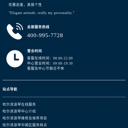
优雅态度，真我个性
"Elegant attitude, really my personality.”
总部服务热线
400-995-7728
营业时间
客服在线时间：08:00-22:00
中心营业时间：09:00-19:30
客服及中心节假日不休
站点导航
哈尔滨浪琴在线服务
哈尔滨浪琴中心介绍
哈尔滨浪琴维修及保养项目
哈尔滨浪琴中国区服务网点