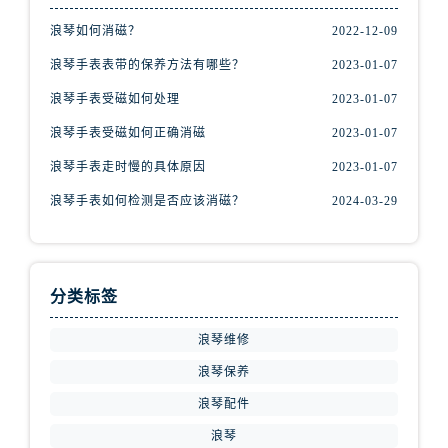
浪琴如何消磁？
2022-12-09
浪琴手表表带的保养方法有哪些？
2023-01-07
浪琴手表受磁如何处理
2023-01-07
浪琴手表受磁如何正确消磁
2023-01-07
浪琴手表走时慢的具体原因
2023-01-07
浪琴手表如何检测是否应该消磁？
2024-03-29
分类标签
浪琴维修
浪琴保养
浪琴配件
浪琴