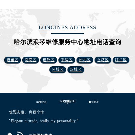
LONGINES ADDRESS
哈尔滨浪琴维修服务中心地址电话查询
道里区
南岗区
道外区
平房区
松北区
香坊区
呼兰区
阿城区
双城区
优雅态度，真我个性
"Elegant attitude, really my personality.”