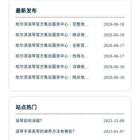
最新发布
哈尔滨浪琴官方售后服务中心｜完整地址与联系电话权威信息公示（2026年6月最新）
2026-06-18
哈尔滨浪琴官方售后服务中心｜网点地址与服务热线权威信息公示（2026年6月最新）
2026-06-18
哈尔滨浪琴官方售后服务中心｜全新官方服务电话与地址权威信息公示（2026年6月最新）
2026-06-17
哈尔滨浪琴官方售后服务中心｜热线与地址权威信息公示（2026年6月最新）
2026-06-17
哈尔滨浪琴官方售后服务中心｜详细地址与售后电话权威信息公示（2026年6月最新）
2026-06-16
哈尔滨浪琴官方售后服务中心｜网点地址与客服电话权威信息公示（2026年6月最新）
2026-06-16
站点热门
浪琴如何消磁？
2022-12-09
浪琴手表表带的保养方法有哪些？
2023-01-07