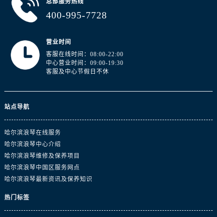
总部服务热线
400-995-7728
营业时间
客服在线时间：08:00-22:00
中心营业时间：09:00-19:30
客服及中心节假日不休
站点导航
哈尔滨浪琴在线服务
哈尔滨浪琴中心介绍
哈尔滨浪琴维修及保养项目
哈尔滨浪琴中国区服务网点
哈尔滨浪琴最新资讯及保养知识
热门标签