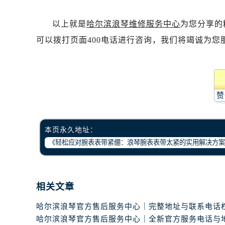
以上就是
哈尔滨浪琴维修服务中心
为您分享的
可以拨打页面400电话进行咨询，我们将竭诚为您
赞
本页永久地址：
相关文章