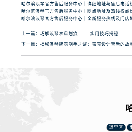
上一篇：
巧解浪琴表盘划痕 —— 实用技巧揭秘
下一篇：
揭秘浪琴腕表割手之谜：表壳设计背后的故
道里区