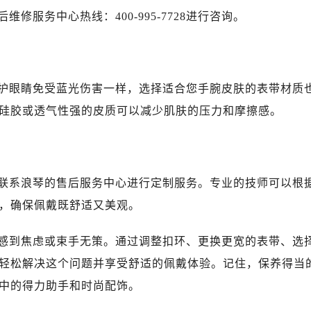
服务中心热线：400-995-7728进行咨询。
护眼睛免受蓝光伤害一样，选择适合您手腕皮肤的表带材质
硅胶或透气性强的皮质可以减少肌肤的压力和摩擦感。
联系浪琴的售后服务中心进行定制服务。专业的技师可以根
，确保佩戴既舒适又美观。
感到焦虑或束手无策。通过调整扣环、更换更宽的表带、选
轻松解决这个问题并享受舒适的佩戴体验。记住，保养得当
中的得力助手和时尚配饰。