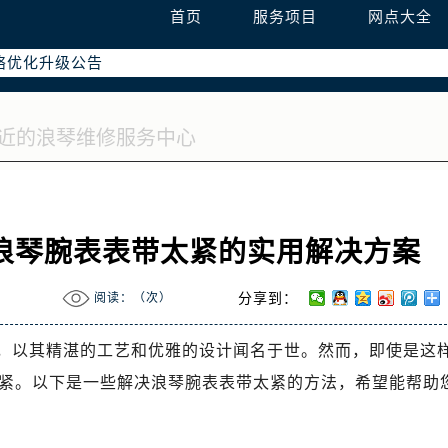
首页
服务项目
网点大全
网络优化升级公告
务热线：400-995-7728
点地址：
心T2座写字楼29层03室（需提前预约）
0号富力中心T2座写字楼29层03室室浪琴售后服务中心（需提前
浪琴腕表表带太紧的实用解决方案
阅读：（
次）
分享到：
佼佼者，以其精湛的工艺和优雅的设计闻名于世。然而，即使是这
紧。以下是一些解决浪琴腕表表带太紧的方法，希望能帮助