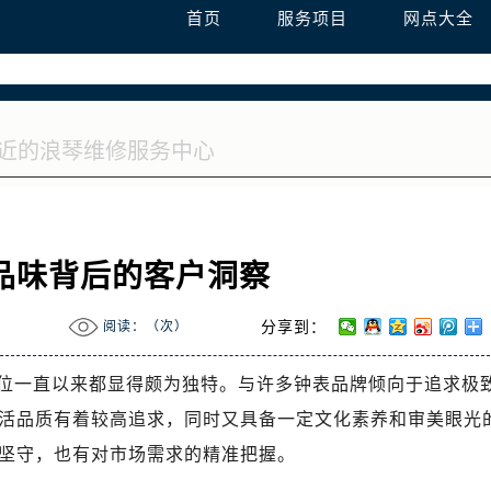
首页
服务项目
网点大全
网络优化升级公告
务热线：400-995-7728
点地址：
心T2座写字楼29层03室（需提前预约）
0号富力中心T2座写字楼29层03室室浪琴售后服务中心（需提前
品味背后的客户洞察
阅读：（
次）
分享到：
位一直以来都显得颇为独特。与许多钟表品牌倾向于追求极
活品质有着较高追求，同时又具备一定文化素养和审美眼光
坚守，也有对市场需求的精准把握。