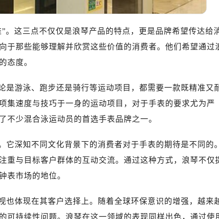
雅”。这三点不仅仅是浪琴产品的特点，更是品牌希望传达给
向于那些能够理解并欣赏这些价值的消费者。他们希望通过
的态度。
论是游泳、跑步还是骑行等运动项目，都需要一款既精准又
项集速度与技巧于一身的运动项目，对于手表的要求尤为严
了不少混合泳运动员的首选手表品牌之一。
。它深知不同文化背景下的消费者对于手表的期待是不同的
注重与目标客户群体的互动交流。通过这种方式，浪琴不仅
钟表市场的地位。
视也体现在其客户选择上。随着全球环保意识的增强，越来
的可持续性问题。浪琴在这一领域的表现同样出色，通过使