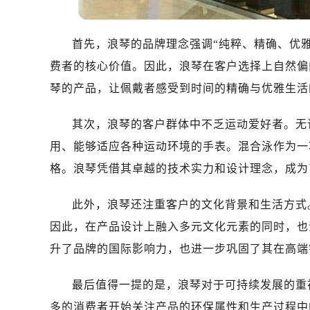
首先，浪琴的品牌理念强调“纯粹、精确、优
费者的核心价值。因此，浪琴在客户选择上自然偏
琴的产品，让佩戴者感受到时间的精确与优雅生活
其次，浪琴的客户群体中不乏运动爱好者。无
用、能够适应各种运动环境的手表。混合泳作为一
格。浪琴凭借其卓越的技术实力和设计理念，成为
此外，浪琴还注重客户的文化背景和生活方式
因此，在产品设计上融入多元文化元素的同时，也
升了品牌的国际影响力，也进一步巩固了其在高端
最后值得一提的是，浪琴对于可持续发展的重
多的消费者开始关注产品的环保属性和生产过程中