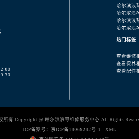
哈尔滨浪
哈尔滨浪
哈尔滨浪
哈尔滨浪
8
热门标签
查看维修
查看保养
2:00
查看配件
9:30
所有 Copyright @
哈尔滨浪琴维修服务中心
All Rights Reser
ICP备案号：
京ICP备18069282号-1
|
XML