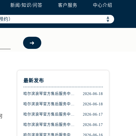
新闻/知识/问答
客户服务
中心介绍
▲
预约）
▼
最新发布
哈尔滨浪琴官方售后服务中心｜完整地址与联系电话权威信息公示（2026年6月最新）
2026-06-18
哈尔滨浪琴官方售后服务中心｜网点地址与服务热线权威信息公示（2026年6月最新）
2026-06-18
哈尔滨浪琴官方售后服务中心｜全新官方服务电话与地址权威信息公示（2026年6月最新）
2026-06-17
何
哈尔滨浪琴官方售后服务中心｜热线与地址权威信息公示（2026年6月最新）
2026-06-17
哈尔滨浪琴官方售后服务中心｜详细地址与售后电话权威信息公示（2026年6月最新）
2026-06-16