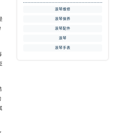
浪琴维修
经
浪琴保养
牌
浪琴配件
浪琴
浪琴手表
每
证
结
的
其
了