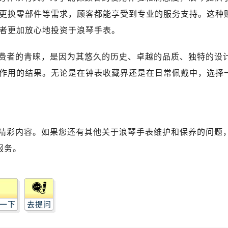
更换零部件等需求，顾客都能享受到专业的服务支持。这种
者更加放心地投资于浪琴手表。
费者的青睐，是因为其悠久的历史、卓越的品质、独特的设
作用的结果。无论是在钟表收藏界还是在日常佩戴中，选择
精彩内容。如果您还有其他关于浪琴手表维护和保养的问题
服务。
一下
去提问