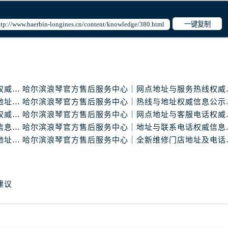
一键复制
哈尔滨浪琴官方售后服务中心｜完整地址与联系电话权威信息公示（2026年6月最新）
哈尔滨浪琴官方售后服
哈尔滨浪琴官方售后服务中心｜全新官方服务电话与地址权威信息公示（2026年6月最新）
哈尔滨浪琴官方售后
哈尔滨浪琴官方售后服务中心｜详细地址与售后电话权威信息公示（2026年6月最新）
哈尔滨浪琴官方售后服
哈尔滨浪琴官方售后服务中心｜网点地址及热线权威信息公示（2026年6月最新）
哈尔滨浪琴官方售后服
哈尔滨浪琴官方售后服务中心｜全新服务热线及门店地址权威信息公示（2026年6月最新）
哈尔滨浪琴官方售后服务
建议