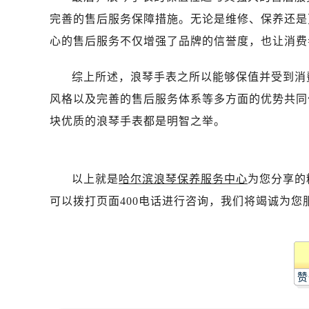
完善的售后服务保障措施。无论是维修、保养还是
心的售后服务不仅增强了品牌的信誉度，也让消费
综上所述，浪琴手表之所以能够保值并受到消
风格以及完善的售后服务体系等多方面的优势共同
块优质的浪琴手表都是明智之举。
以上就是
哈尔滨浪琴保养服务中心
为您分享的
可以拨打页面400电话进行咨询，我们将竭诚为您
赞