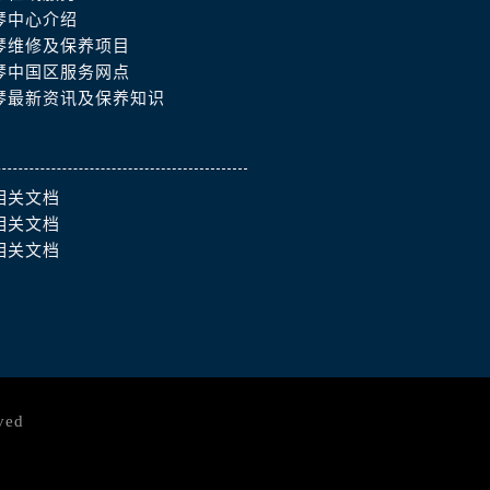
琴中心介绍
琴维修及保养项目
琴中国区服务网点
琴最新资讯及保养知识
相关文档
相关文档
相关文档
ved