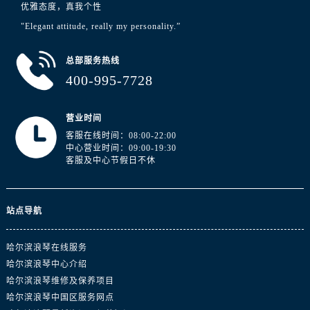
优雅态度，真我个性
"Elegant attitude, really my personality.”
总部服务热线
400-995-7728
营业时间
客服在线时间：08:00-22:00
中心营业时间：09:00-19:30
客服及中心节假日不休
站点导航
哈尔滨浪琴在线服务
哈尔滨浪琴中心介绍
哈尔滨浪琴维修及保养项目
哈尔滨浪琴中国区服务网点