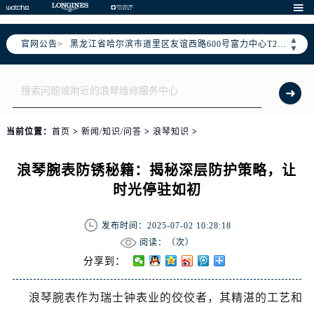
2026年6月浪琴售后服务中心最新网点地址：

哈尔滨市道里区友谊西路600号富力中心T2座写字楼29层03室（需提前预约）
▲
官网公告>
黑龙江省哈尔滨市道里区友谊西路600号富力中心T2座写字楼29层03室室浪琴售后服务中心（需提前预约）
▼
节假日正常营业！
当前位置：
首页
>
新闻/知识/问答
>
浪琴知识
>
浪琴腕表防锈秘籍：揭秘深层防护策略，让
时光停驻如初
发布时间：2025-07-02 10:28:18
阅读：（
次）
分享到：
浪琴腕表作为瑞士钟表业的佼佼者，其精湛的工艺和