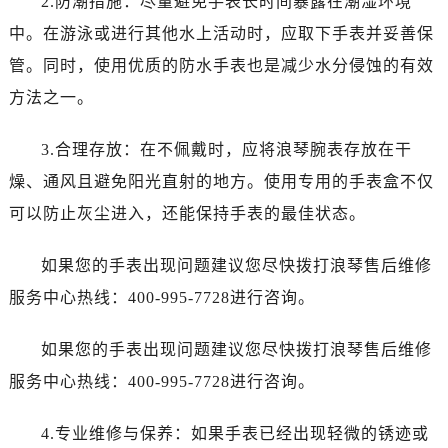
2.防潮措施：尽量避免手表长时间暴露在潮湿环境
中。在游泳或进行其他水上活动时，应取下手表并妥善保
管。同时，使用优质的防水手表也是减少水分侵蚀的有效
方法之一。
3.合理存放：在不佩戴时，应将浪琴腕表存放在干
燥、通风且避免阳光直射的地方。使用专用的手表盒不仅
可以防止灰尘进入，还能保持手表的最佳状态。
如果您的手表出现问题建议您尽快拨打浪琴售后维修
服务中心热线：400-995-7728进行咨询。
如果您的手表出现问题建议您尽快拨打浪琴售后维修
服务中心热线：400-995-7728进行咨询。
4.专业维修与保养：如果手表已经出现轻微的锈迹或