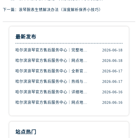
下一篇：
浪琴腕表生锈解决办法（深度解析保养小技巧）
最新发布
哈尔滨浪琴官方售后服务中心｜完整地址与联系电话权威信息公示（2026年6月最新）
2026-06-18
哈尔滨浪琴官方售后服务中心｜网点地址与服务热线权威信息公示（2026年6月最新）
2026-06-18
哈尔滨浪琴官方售后服务中心｜全新官方服务电话与地址权威信息公示（2026年6月最新）
2026-06-17
哈尔滨浪琴官方售后服务中心｜热线与地址权威信息公示（2026年6月最新）
2026-06-17
哈尔滨浪琴官方售后服务中心｜详细地址与售后电话权威信息公示（2026年6月最新）
2026-06-16
哈尔滨浪琴官方售后服务中心｜网点地址与客服电话权威信息公示（2026年6月最新）
2026-06-16
站点热门