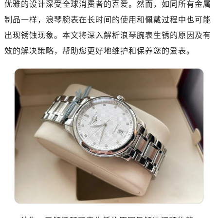
优雅的设计深受全球消费者的喜爱。然而，如同所有金属
制品一样，浪琴腕表在长时间的使用和佩戴过程中也可能
出现锈蚀现象。本文将深入解析浪琴腕表生锈的原因及有
效的解决策略，帮助您更好地维护和保养您的爱表。