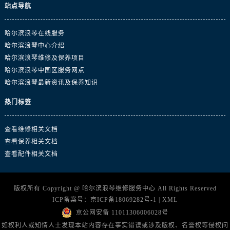
站点导航
哈尔滨浪琴在线服务
哈尔滨浪琴中心介绍
哈尔滨浪琴维修及保养项目
哈尔滨浪琴中国区服务网点
哈尔滨浪琴最新资讯及保养知识
热门标签
查看维修相关文档
查看保养相关文档
查看配件相关文档
版权所有 Copyright @
哈尔滨浪琴维修服务中心
All Rights Reserved
ICP备案号：
京ICP备18069282号-1
|
XML
京公网安备 11011306006028号
如权利人或知情人士发现本站内容存在事实错误或涉及版权、名誉权等侵权问