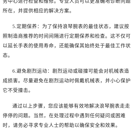
务中心进行检查和维修。专业人员可以更准确地诊断问题
所在，并提供相应的解决方案。
5.定期保养：为了保持浪琴腕表的最佳状态，建议按
照制造商推荐的时间间隔进行定期保养和检查。这不仅可
以延长手表的使用寿命，还能确保其始终处于最佳工作状
态。
6.避免剧烈运动：剧烈运动或碰撞可能会对机械表造
成损害。尽量避免在剧烈运动时佩戴机械表，并小心保护
它不受撞击。
通过以上步骤，您应该能够有效地解决浪琴腕表走走
停停的问题。当然，在处理过程中遇到任何疑问或困难
时，请务必寻求专业人士的帮助以确保安全和效果。