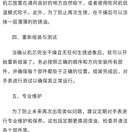
机芯放置在通风良好的地方自然晾干，或者使用吹风机低
温模式吹干。此外，为了防止再次生锈，在干燥后可以涂
抹一层薄薄的防锈油。
四、重新组装与测试
当确认机芯完全干燥且无任何生锈迹象后，就可以开
始重新组装了。务必按照正确的顺序和方向安装所有部
件，并确保每个部件都处于正确的位置。组装完成后，对
手表进行测试以确保其正常运行。
五、专业维护
为了防止未来再次出现类似问题，建议定期对手表进
行专业维护和保养。这包括定期更换润滑油、检查并清洁
各个部件等。