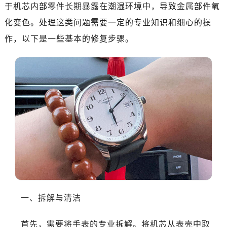
于机芯内部零件长期暴露在潮湿环境中，导致金属部件氧
化变色。处理这类问题需要一定的专业知识和细心的操
作，以下是一些基本的修复步骤。
一、拆解与清洁
首先，需要将手表的专业拆解。将机芯从表壳中取