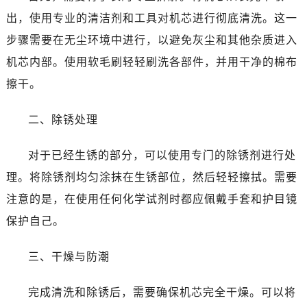
出，使用专业的清洁剂和工具对机芯进行彻底清洗。这一
步骤需要在无尘环境中进行，以避免灰尘和其他杂质进入
机芯内部。使用软毛刷轻轻刷洗各部件，并用干净的棉布
擦干。
二、除锈处理
对于已经生锈的部分，可以使用专门的除锈剂进行处
理。将除锈剂均匀涂抹在生锈部位，然后轻轻擦拭。需要
注意的是，在使用任何化学试剂时都应佩戴手套和护目镜
保护自己。
三、干燥与防潮
完成清洗和除锈后，需要确保机芯完全干燥。可以将