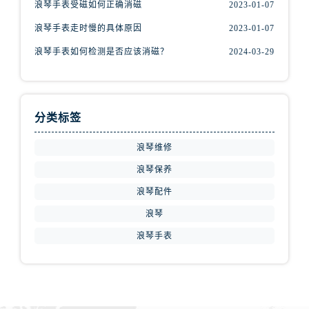
浪琴手表受磁如何正确消磁
2023-01-07
浪琴手表走时慢的具体原因
2023-01-07
浪琴手表如何检测是否应该消磁？
2024-03-29
分类标签
浪琴维修
浪琴保养
浪琴配件
浪琴
浪琴手表