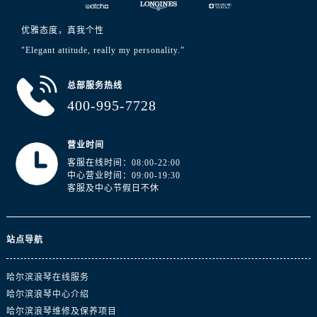
优雅态度，真我个性
"Elegant attitude, really my personality.”
总部服务热线
400-995-7728
营业时间
客服在线时间：08:00-22:00
中心营业时间：09:00-19:30
客服及中心节假日不休
站点导航
哈尔滨浪琴在线服务
哈尔滨浪琴中心介绍
哈尔滨浪琴维修及保养项目