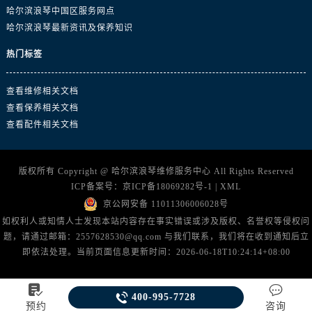
哈尔滨浪琴中国区服务网点
哈尔滨浪琴最新资讯及保养知识
热门标签
查看维修相关文档
查看保养相关文档
查看配件相关文档
版权所有 Copyright @
哈尔滨浪琴维修服务中心
All Rights Reserved
ICP备案号：
京ICP备18069282号-1
|
XML
京公网安备 11011306006028号
如权利人或知情人士发现本站内容存在事实错误或涉及版权、名誉权等侵权问
题，请通过邮箱：2557628530@qq.com 与我们联系，我们将在收到通知后立
即依法处理。当前页面信息更新时间：2026-06-18T10:24:14+08:00



400-995-7728
预约
咨询