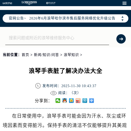

▲
官网公告>
2026年6月浪琴哈尔滨市售后服务网络优化升级公告
▼
2026年6月哈尔滨市浪琴官方售后客户服务热线：400-995-7728
2026年6月浪琴售后服务中心最新网点地址：
哈尔滨市道里区友谊西路600号富力中心T2座写字楼29层03室（需提前预约）
黑龙江省哈尔滨市道里区友谊西路600号富力中心T2座写字楼29层03室室浪琴售后服务中心（需提前预约）
当前位置：
首页
>
新闻/知识/问答
>
浪琴知识
>
节假日正常营业！
浪琴手表脏了解决办法大全
发布时间：2025-11-30 10:43:37
阅读：（
次）
分享到：
在日常使用中，浪琴手表可能会因为汗水、灰尘或环
境因素而变得脏污。保持手表的清洁不仅能够提升其美观