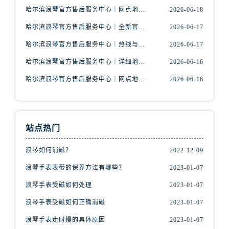
哈尔滨浪琴官方售后服务中心｜网点地址与服务热线权威信息公示（2026年6月最新）
2026-06-18
哈尔滨浪琴官方售后服务中心｜全新官方服务电话与地址权威信息公示（2026年6月最新）
2026-06-17
哈尔滨浪琴官方售后服务中心｜热线与地址权威信息公示（2026年6月最新）
2026-06-17
哈尔滨浪琴官方售后服务中心｜详细地址与售后电话权威信息公示（2026年6月最新）
2026-06-16
哈尔滨浪琴官方售后服务中心｜网点地址与客服电话权威信息公示（2026年6月最新）
2026-06-16
站点热门
浪琴如何消磁？
2022-12-09
浪琴手表表带的保养方法有哪些？
2023-01-07
浪琴手表受磁如何处理
2023-01-07
浪琴手表受磁如何正确消磁
2023-01-07
浪琴手表走时慢的具体原因
2023-01-07