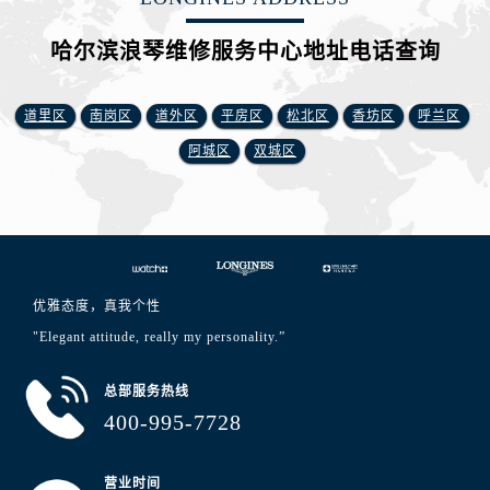
哈尔滨浪琴维修服务中心地址电话查询
道里区
南岗区
道外区
平房区
松北区
香坊区
呼兰区
阿城区
双城区
优雅态度，真我个性
"Elegant attitude, really my personality.”
总部服务热线
400-995-7728
营业时间