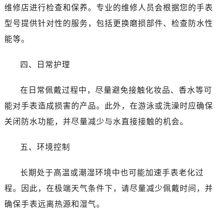
维修店进行检查和保养。专业的维修人员会根据您的手表
型号提供针对性的服务，包括更换磨损部件、检查防水性
能等。
四、日常护理
在日常佩戴过程中，尽量避免接触化妆品、香水等可
能对手表造成损害的产品。此外，在游泳或洗澡时应确保
关闭防水功能，并尽量减少与水直接接触的机会。
五、环境控制
长期处于高温或潮湿环境中也可能加速手表老化过
程。因此，在极端天气条件下，请尽量减少佩戴时间，并
确保手表远离热源和湿气。