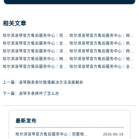
相关文章
哈尔滨浪琴官方售后服务中心｜完整地址与联系电话权威信息公示（2026年6月最新）
哈尔滨浪琴官方售后服务中心｜网点地址与服务热线权威信息公示（2026年6月最新）
哈尔滨浪琴官方售后服务中心｜全新官方服务电话与地址权威信息公示（2026年6月最新）
哈尔滨浪琴官方售后服务中心｜热线与地址权威信息公示（2026年6月最新）
哈尔滨浪琴官方售后服务中心｜详细地址与售后电话权威信息公示（2026年6月最新）
哈尔滨浪琴官方售后服务中心｜网点地址与客服电话权威信息公示（2026年6月最新）
哈尔滨浪琴官方售后服务中心｜网点地址及热线权威信息公示（2026年6月最新）
哈尔滨浪琴官方售后服务中心｜地址与联系电话权威信息公示（2026年6月最新）
哈尔滨浪琴官方售后服务中心｜全新服务热线及门店地址权威信息公示（2026年6月最新）
哈尔滨浪琴官方售后服务中心｜全新维修门店地址及电话权威信息公示（2026年6月最新）
上一篇：
浪琴腕表表针脱落解决方法深度解析
下一篇：
浪琴手表摔坏了怎么办
最新发布
哈尔滨浪琴官方售后服务中心｜完整地址与联系电话权威信息公示（2026年6月最新）
2026-06-18