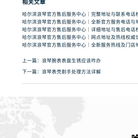
相关文章
上一篇：
浪琴腕表表盘生锈应该咋办
下一篇：
浪琴表壳割手处理方法详解