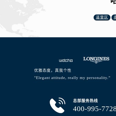
道里区
优雅态度，真我个性
"Elegant attitude, really my personality.”
总部服务热线
400-995-772