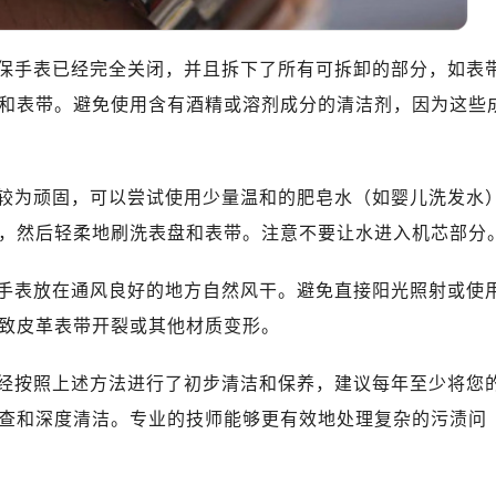
保手表已经完全关闭，并且拆下了所有可拆卸的部分，如表
和表带。避免使用含有酒精或溶剂成分的清洁剂，因为这些
较为顽固，可以尝试使用少量温和的肥皂水（如婴儿洗发水
，然后轻柔地刷洗表盘和表带。注意不要让水进入机芯部分
手表放在通风良好的地方自然风干。避免直接阳光照射或使
致皮革表带开裂或其他材质变形。
经按照上述方法进行了初步清洁和保养，建议每年至少将您
查和深度清洁。专业的技师能够更有效地处理复杂的污渍问