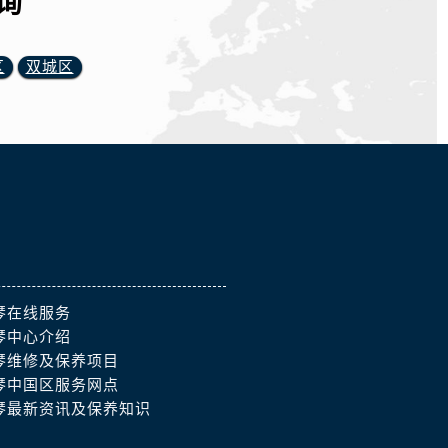
询
区
双城区
琴在线服务
琴中心介绍
琴维修及保养项目
琴中国区服务网点
琴最新资讯及保养知识