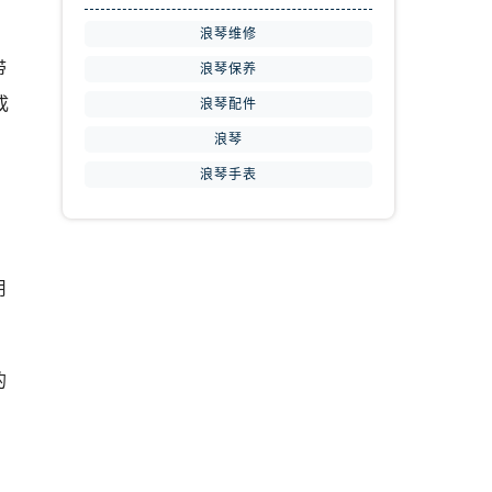
浪琴维修
带
浪琴保养
成
浪琴配件
浪琴
浪琴手表
）
。
用
的