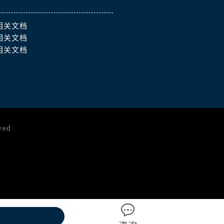
相关文档
相关文档
相关文档
ved
