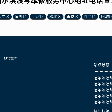
哈尔滨浪琴维修服务中心地址电话查
南岗区
道外区
平房区
松北区
香坊区
呼兰区
阿城
站点导航
哈尔滨浪
哈尔滨浪
哈尔滨浪
哈尔滨浪
哈尔滨浪
8
热门标签