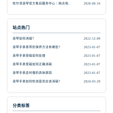
哈尔滨浪琴官方售后服务中心｜网点地址与客服电话权威信息公示（2026年6月最新）
2026-06-16
站点热门
浪琴如何消磁？
2022-12-09
浪琴手表表带的保养方法有哪些？
2023-01-07
浪琴手表受磁如何处理
2023-01-07
浪琴手表受磁如何正确消磁
2023-01-07
浪琴手表走时慢的具体原因
2023-01-07
浪琴手表如何检测是否应该消磁？
2024-03-29
分类标签