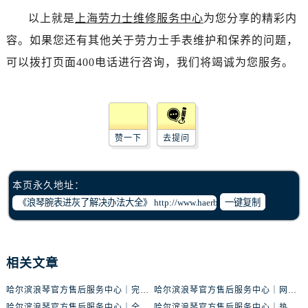
以上就是
上海劳力士维修服务中心
为您分享的精彩内
容。如果您还有其他关于劳力士手表维护和保养的问题，
可以拨打页面400电话进行咨询，我们将竭诚为您服务。
赞一下
去提问
本页永久地址：
一键复制
相关文章
哈尔滨浪琴官方售后服务中心｜完整地址与联系电话权威信息公示（2026年6月最新）
哈尔滨浪琴官方售后服务中心｜网点地址与服务热线权威信息公示（2026年6月最新）
哈尔滨浪琴官方售后服务中心｜全新官方服务电话与地址权威信息公示（2026年6月最新）
哈尔滨浪琴官方售后服务中心｜热线与地址权威信息公示（2026年6月最新）