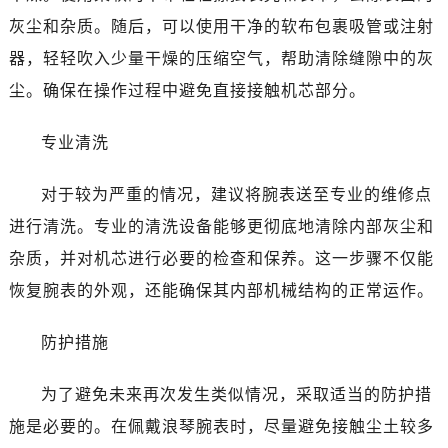
灰尘和杂质。随后，可以使用干净的软布包裹吸管或注射
器，轻轻吹入少量干燥的压缩空气，帮助清除缝隙中的灰
尘。确保在操作过程中避免直接接触机芯部分。
专业清洗
对于较为严重的情况，建议将腕表送至专业的维修点
进行清洗。专业的清洗设备能够更彻底地清除内部灰尘和
杂质，并对机芯进行必要的检查和保养。这一步骤不仅能
恢复腕表的外观，还能确保其内部机械结构的正常运作。
防护措施
为了避免未来再次发生类似情况，采取适当的防护措
施是必要的。在佩戴浪琴腕表时，尽量避免接触尘土较多