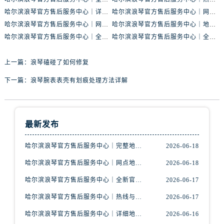
哈尔滨浪琴官方售后服务中心｜详细地址与售后电话权威信息公示（2026年6月最新）
哈尔滨浪琴官方售后服务中心｜网点地址与客服电话权威信息公示（2026年6月最新）
哈尔滨浪琴官方售后服务中心｜网点地址及热线权威信息公示（2026年6月最新）
哈尔滨浪琴官方售后服务中心｜地址与联系电话权威信息公示（2026年6月最新）
哈尔滨浪琴官方售后服务中心｜全新服务热线及门店地址权威信息公示（2026年6月最新）
哈尔滨浪琴官方售后服务中心｜全新维修门店地址及电话权威信息公示（2026年6月最新）
上一篇：
浪琴磕碰了如何修复
下一篇：
浪琴腕表表壳有划痕处理方法详解
最新发布
哈尔滨浪琴官方售后服务中心｜完整地址与联系电话权威信息公示（2026年6月最新）
2026-06-18
哈尔滨浪琴官方售后服务中心｜网点地址与服务热线权威信息公示（2026年6月最新）
2026-06-18
哈尔滨浪琴官方售后服务中心｜全新官方服务电话与地址权威信息公示（2026年6月最新）
2026-06-17
哈尔滨浪琴官方售后服务中心｜热线与地址权威信息公示（2026年6月最新）
2026-06-17
哈尔滨浪琴官方售后服务中心｜详细地址与售后电话权威信息公示（2026年6月最新）
2026-06-16