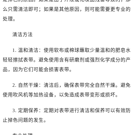
么只需清洁即可；如果是其他原因，则可能需要更专业的
处理。
清洁方法
1. 温和清洁：使用软布或棉球蘸取少量温和的肥皂水
轻轻擦拭表带。避免使用含有研磨剂或强烈化学成分的产
品，因为它们可能会损害表带。
2. 自然干燥：清洁后，确保表带完全自然干燥。避免
使用吹风机等加热设备，以免造成表带变形或损坏。
3. 定期保养：定期对表带进行清洁和保养可以有效防
止掉色问题的发生。