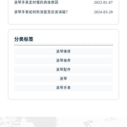
浪琴手表走时慢的具体原因
2023-01-07
浪琴手表如何检测是否应该消磁？
2024-03-29
分类标签
浪琴维修
浪琴保养
浪琴配件
浪琴
浪琴手表