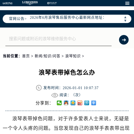
2026年6月哈尔滨市浪琴官方售后客户服务热线：400-995-7728

2026年6月浪琴售后服务中心最新网点地址：
▲
官网公告>
哈尔滨市道里区友谊西路600号富力中心T2座写字楼29层03室（需提前预约）
▼
黑龙江省哈尔滨市道里区友谊西路600号富力中心T2座写字楼29层03室室浪琴售后服务中心（需提前预约）
节假日正常营业！
当前位置：
首页
>
新闻/知识/问答
>
浪琴知识
>
浪琴表带掉色怎么办
发布时间：2026-01-01 10:07:37
阅读：（
次）
分享到：
浪琴表带掉色问题，对于许多爱表人士来说，无疑是
一个令人头疼的问题。当您发现自己的浪琴手表表带出现