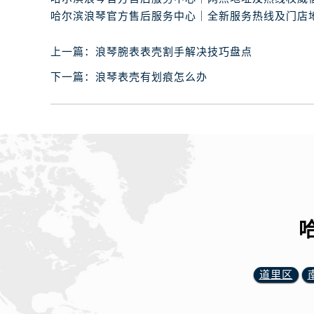
上一篇：
浪琴腕表表壳割手解决技巧盘点
下一篇：
浪琴表壳有划痕怎么办
道里区