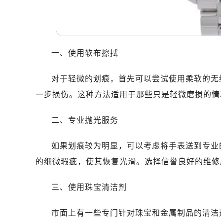
一、使用软布擦拭
对于轻微的划痕，首先可以尝试使用柔软的无
一步损伤。这种方法适用于那些只是轻微磨损的情
二、专业抛光服务
如果划痕较为明显，可以考虑将手表送到专业
的细微瑕疵，使其恢复光滑。选择信誉良好的维修
三、使用珠宝清洁剂
市面上有一些专门针对珠宝和金属制品的清洁