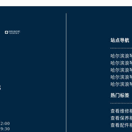
站点导航
哈尔滨浪
哈尔滨浪
哈尔滨浪
哈尔滨浪
哈尔滨浪
8
热门标签
查看维修
查看保养
2:00
查看配件
9:30