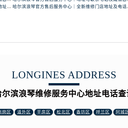
哈尔滨浪琴官方售后服务中心｜全新服务热线及门店地址权威信息公示（2026年6月最新）
哈尔滨浪琴官方售后服务
LONGINES ADDRESS
哈尔滨浪琴维修服务中心地址电话查
南岗区
道外区
平房区
松北区
香坊区
呼兰区
阿城