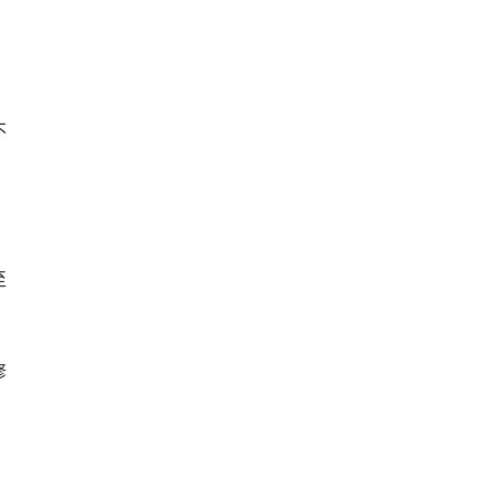
不
至
修