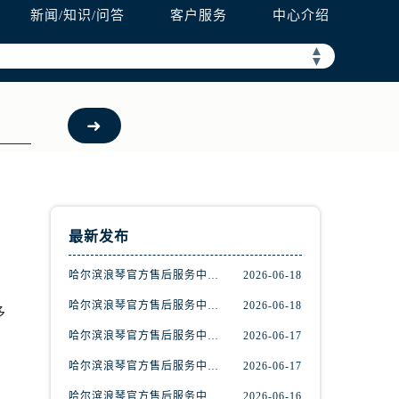
新闻/知识/问答
客户服务
中心介绍
▲
▼
预约）
最新发布
哈尔滨浪琴官方售后服务中心｜完整地址与联系电话权威信息公示（2026年6月最新）
2026-06-18
哈尔滨浪琴官方售后服务中心｜网点地址与服务热线权威信息公示（2026年6月最新）
2026-06-18
多
哈尔滨浪琴官方售后服务中心｜全新官方服务电话与地址权威信息公示（2026年6月最新）
2026-06-17
哈尔滨浪琴官方售后服务中心｜热线与地址权威信息公示（2026年6月最新）
2026-06-17
哈尔滨浪琴官方售后服务中心｜详细地址与售后电话权威信息公示（2026年6月最新）
2026-06-16