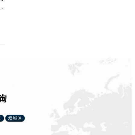
中心｜全新维修门店地址及电话权威信息公示（2026年6月最新）
询
区
双城区