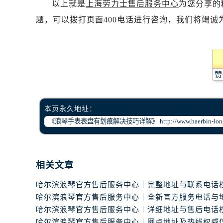
以上就是
上海劳力士售后服务中心
为您分享的
题，可以拨打页面400电话进行咨询，我们将竭诚
赞
本页永久地址：
相关文章