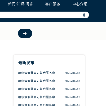
新闻/知识/问答
客户服务
中心介绍
▲
▼
预约）
最新发布
哈尔滨浪琴官方售后服务中心｜完整地址与联系电话权威信息公示（2026年6月最新）
2026-06-18
哈尔滨浪琴官方售后服务中心｜网点地址与服务热线权威信息公示（2026年6月最新）
2026-06-18
，
哈尔滨浪琴官方售后服务中心｜全新官方服务电话与地址权威信息公示（2026年6月最新）
2026-06-17
哈尔滨浪琴官方售后服务中心｜热线与地址权威信息公示（2026年6月最新）
2026-06-17
哈尔滨浪琴官方售后服务中心｜详细地址与售后电话权威信息公示（2026年6月最新）
2026-06-16