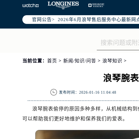
2026年6月哈尔滨市浪琴官方售后客户服
2026年6月浪琴售后服务中心最新网
官网公告>
哈尔滨市道里区友谊西路600号富力中
黑龙江省哈尔滨市道里区友谊西路60
节假日正常营业！
当前位置：
首页
>
新闻/知识/问答
>
浪琴知识
>
浪琴腕
发布时间：2026-01-16 11:04:48
浪琴腕表偷停的原因多种多样，从机械结构到
可以帮助我们更好地维护和保养我们的爱表。