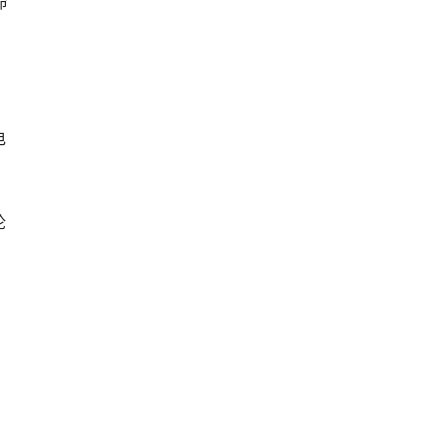
命
电
论