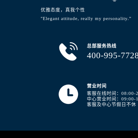
优雅态度，真我个性
"Elegant attitude, really my personality.”
总部服务热线
400-995-772
营业时间
客服在线时间：08:00-2
中心营业时间：09:00-1
客服及中心节假日不休