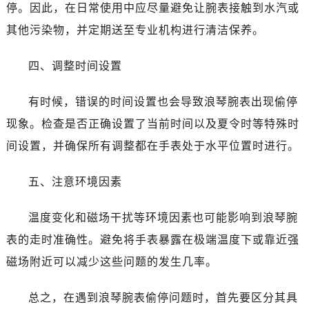
停。因此，在日常使用中应尽量避免让腕表接触到水汽或
其他污染物，并定期送至专业机构进行清洁保养。
四、调整时间设置
有时候，错误的时间设置也会导致浪琴腕表出现偷停
现象。检查是否正确设置了当前时间以及夏令时等特殊时
间设置，并确保所有调整都在手表处于水平位置时进行。
五、注意环境因素
温度变化和磁场干扰等环境因素也可能影响到浪琴腕
表的走时准确性。避免将手表暴露在极端温度下或靠近强
磁场附近可以减少这些问题的发生几率。
总之，在遇到浪琴腕表偷停问题时，首先要区分其具