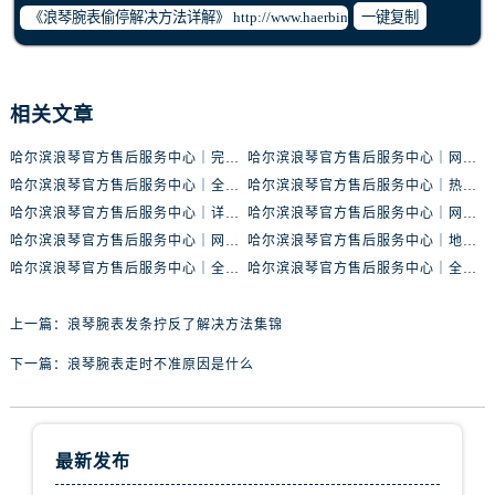
一键复制
相关文章
哈尔滨浪琴官方售后服务中心｜完整地址与联系电话权威信息公示（2026年6月最新）
哈尔滨浪琴官方售后服务中心｜网点地址与服务热线权威信息公示（2026年6月最新）
哈尔滨浪琴官方售后服务中心｜全新官方服务电话与地址权威信息公示（2026年6月最新）
哈尔滨浪琴官方售后服务中心｜热线与地址权威信息公示（2026年6月最新）
哈尔滨浪琴官方售后服务中心｜详细地址与售后电话权威信息公示（2026年6月最新）
哈尔滨浪琴官方售后服务中心｜网点地址与客服电话权威信息公示（2026年6月最新）
哈尔滨浪琴官方售后服务中心｜网点地址及热线权威信息公示（2026年6月最新）
哈尔滨浪琴官方售后服务中心｜地址与联系电话权威信息公示（2026年6月最新）
哈尔滨浪琴官方售后服务中心｜全新服务热线及门店地址权威信息公示（2026年6月最新）
哈尔滨浪琴官方售后服务中心｜全新维修门店地址及电话权威信息公示（2026年6月最新）
上一篇：
浪琴腕表发条拧反了解决方法集锦
下一篇：
浪琴腕表走时不准原因是什么
最新发布