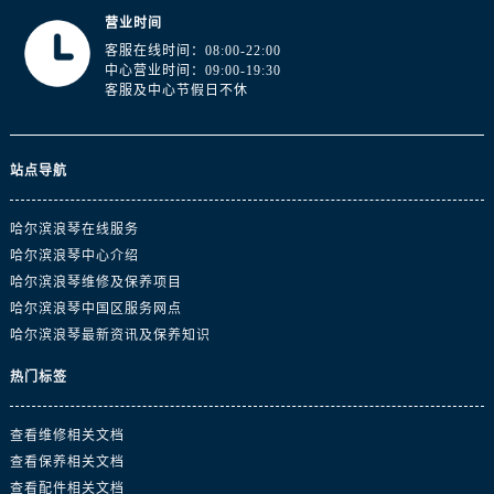
营业时间
客服在线时间：08:00-22:00
中心营业时间：09:00-19:30
客服及中心节假日不休
站点导航
哈尔滨浪琴在线服务
哈尔滨浪琴中心介绍
哈尔滨浪琴维修及保养项目
哈尔滨浪琴中国区服务网点
哈尔滨浪琴最新资讯及保养知识
热门标签
查看维修相关文档
查看保养相关文档
查看配件相关文档