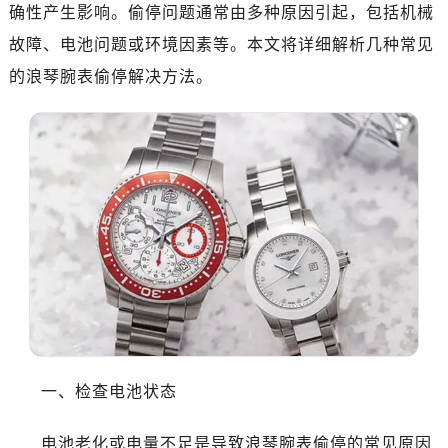
确性产生影响。偷停问题通常由多种原因引起，包括机械
故障、电池问题或环境因素等。本文将详细解析几种常见
的浪琴腕表偷停解决方法。
一、检查电池状态
电池老化或电量不足是导致浪琴腕表偷停的常见原因