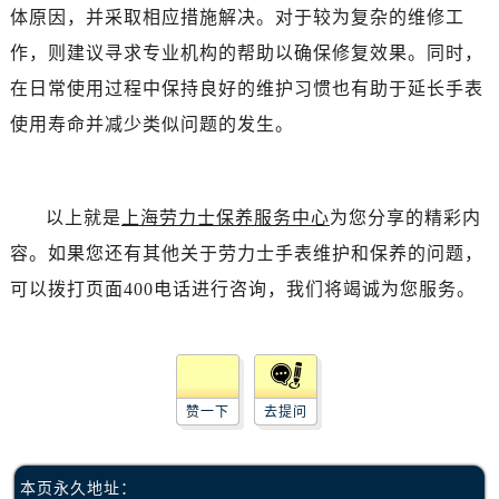
体原因，并采取相应措施解决。对于较为复杂的维修工
作，则建议寻求专业机构的帮助以确保修复效果。同时，
在日常使用过程中保持良好的维护习惯也有助于延长手表
使用寿命并减少类似问题的发生。
以上就是
上海劳力士保养服务中心
为您分享的精彩内
容。如果您还有其他关于劳力士手表维护和保养的问题，
可以拨打页面400电话进行咨询，我们将竭诚为您服务。
赞一下
去提问
本页永久地址：