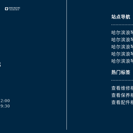
站点导航
哈尔滨浪
哈尔滨浪
哈尔滨浪
哈尔滨浪
哈尔滨浪
8
热门标签
查看维修
查看保养
2:00
查看配件
9:30