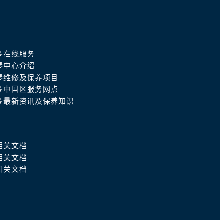
琴在线服务
琴中心介绍
琴维修及保养项目
琴中国区服务网点
琴最新资讯及保养知识
相关文档
相关文档
相关文档