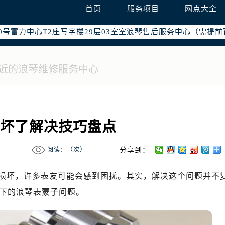
点地址：
首页
服务项目
网点大全
心T2座写字楼29层03室（需提前预约）
0号富力中心T2座写字楼29层03室室浪琴售后服务中心（需提前
子坏了解决技巧盘点
阅读：（
次）
分享到：
损坏，许多表友可能会感到困扰。其实，解决这个问题并不
下的浪琴表蒙子问题。