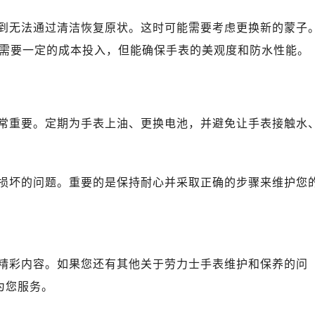
到无法通过清洁恢复原状。这时可能需要考虑更换新的蒙子
需要一定的成本投入，但能确保手表的美观度和防水性能。
常重要。定期为手表上油、更换电池，并避免让手表接触水
损坏的问题。重要的是保持耐心并采取正确的步骤来维护您
精彩内容。如果您还有其他关于劳力士手表维护和保养的问
为您服务。