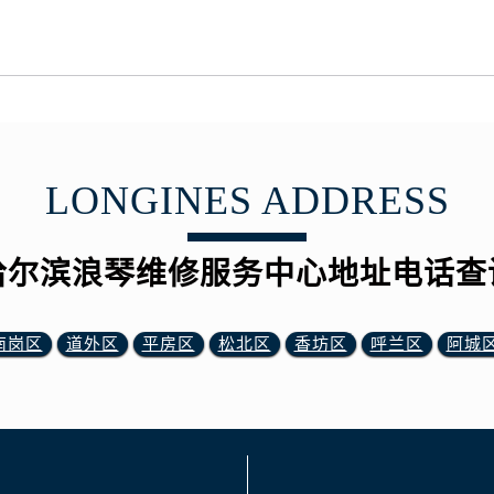
LONGINES ADDRESS
哈尔滨浪琴维修服务中心地址电话查
南岗区
道外区
平房区
松北区
香坊区
呼兰区
阿城