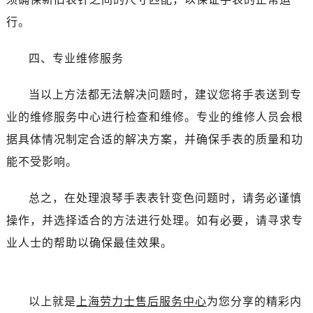
行。
四、专业维修服务
当以上方法都无法解决问题时，建议您将手表送到专
业的维修服务中心进行检查和维修。专业的维修人员会根
据具体情况制定合适的解决方案，并确保手表的质量和功
能不受影响。
总之，在处理浪琴手表表针变色问题时，请务必谨慎
操作，并选择适合的方法进行处理。如有必要，请寻求专
业人士的帮助以确保最佳效果。
以上就是
上海劳力士售后服务中心
为您分享的精彩内