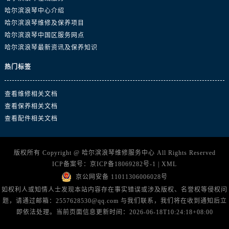
哈尔滨浪琴中心介绍
哈尔滨浪琴维修及保养项目
哈尔滨浪琴中国区服务网点
哈尔滨浪琴最新资讯及保养知识
热门标签
查看维修相关文档
查看保养相关文档
查看配件相关文档
版权所有 Copyright @
哈尔滨浪琴维修服务中心
All Rights Reserved
ICP备案号：
京ICP备18069282号-1
|
XML
京公网安备 11011306006028号
如权利人或知情人士发现本站内容存在事实错误或涉及版权、名誉权等侵权问
题，请通过邮箱：2557628530@qq.com 与我们联系，我们将在收到通知后立
即依法处理。当前页面信息更新时间：2026-06-18T10:24:18+08:00