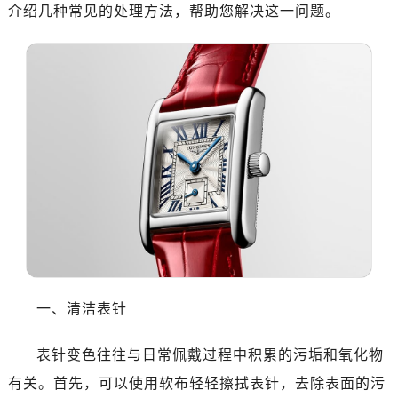
介绍几种常见的处理方法，帮助您解决这一问题。
一、清洁表针
表针变色往往与日常佩戴过程中积累的污垢和氧化物
有关。首先，可以使用软布轻轻擦拭表针，去除表面的污