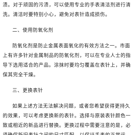
渍。对于顽固的污渍，可以使用专业的手表清洁剂进行清
洗。清洁时要特别小心，避免对表针造成损伤。
二、使用防氧化剂
防氧化剂是防止金属表面氧化的有效方法之一。市面
上有许多针对金属制品的防氧化剂，可以在专业人士的指
导下选用适合的产品。涂抹时要均匀覆盖在表针上，并确
保其完全干燥。
三、更换表针
如果上述方法无法解决问题，或者您希望获得更持久
的效果，可以考虑更换新的表针。选择与原装表针颜色一
致或相近的新品进行替换。更换过程中需要注意的是，必
须确保新旧表针之间的尺寸匹配，以保证手表的正常运