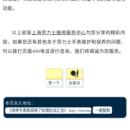
功能。
以上就是
上海劳力士维修服务中心
为您分享的精彩内
容。如果您还有其他关于劳力士手表维护和保养的问题，
可以拨打页面400电话进行咨询，我们将竭诚为您服务。
赞一下
去提问
本页永久地址：
一键复制