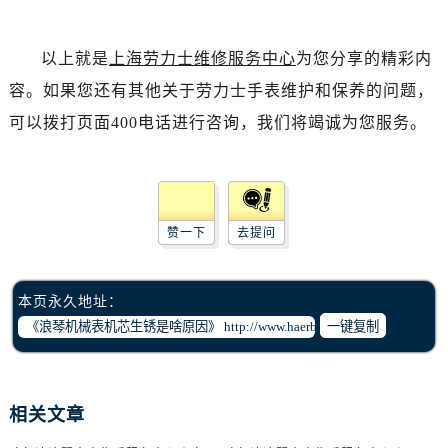
以上就是
上海劳力士维修服务中心
为您分享的精彩内
容。如果您还有其他关于劳力士手表维护和保养的问题，
可以拨打页面400电话进行咨询，我们将竭诚为您服务。
赞一下
去提问
本页永久地址：
一键复制
相关文章