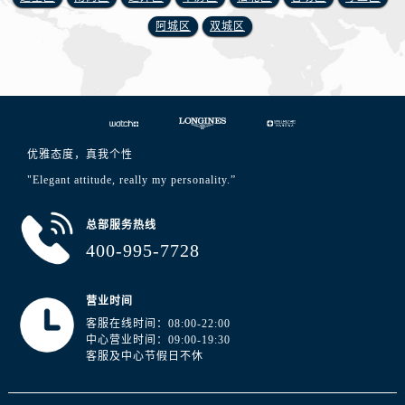
阿城区
双城区
优雅态度，真我个性
"Elegant attitude, really my personality.”
总部服务热线
400-995-7728
营业时间
客服在线时间：08:00-22:00
中心营业时间：09:00-19:30
客服及中心节假日不休