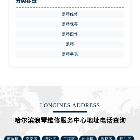
分类标签
浪琴维修
浪琴保养
浪琴配件
浪琴
浪琴手表
LONGINES ADDRESS
哈尔滨浪琴维修服务中心地址电话查询
道里区
南岗区
道外区
平房区
松北区
香坊区
呼兰区