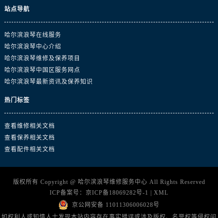
站点导航
哈尔滨浪琴在线服务
哈尔滨浪琴中心介绍
哈尔滨浪琴维修及保养项目
哈尔滨浪琴中国区服务网点
哈尔滨浪琴最新资讯及保养知识
热门标签
查看维修相关文档
查看保养相关文档
查看配件相关文档
版权所有 Copyright @
哈尔滨浪琴维修服务中心
All Rights Reserved
ICP备案号：
京ICP备18069282号-1
|
XML
京公网安备 11011306006028号
如权利人或知情人士发现本站内容存在事实错误或涉及版权、名誉权等侵权问