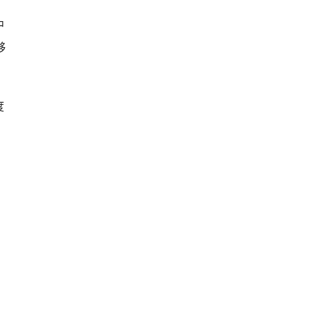
中
够
度
，