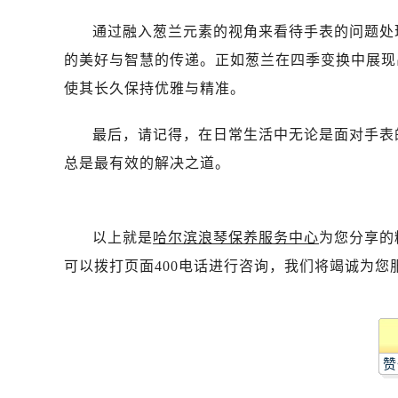
通过融入葱兰元素的视角来看待手表的问题处
的美好与智慧的传递。正如葱兰在四季变换中展现
使其长久保持优雅与精准。
最后，请记得，在日常生活中无论是面对手表
总是最有效的解决之道。
以上就是
哈尔滨浪琴保养服务中心
为您分享的
可以拨打页面400电话进行咨询，我们将竭诚为您
赞