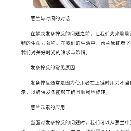
葱兰与时间的对话
在解决发条拧反的问题之前，让我们先来聊聊
韧的生命力著称。在我们的生活中，葱兰象征着坚
我们对美好时光的追求与珍惜。
发条拧反的常见原因
发条拧反通常是因为使用者在上链时用力不当
示，以确保发条能够正确且顺畅地旋转。
葱兰元素的应用
当面对发条拧反的问题时，我们可以从葱兰中