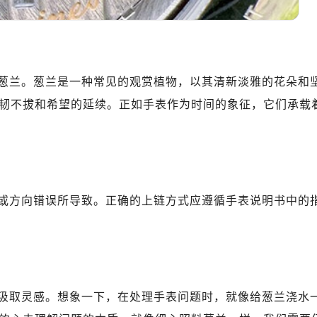
葱兰。葱兰是一种常见的观赏植物，以其清新淡雅的花朵和
韧不拔和希望的延续。正如手表作为时间的象征，它们承载
或方向错误所导致。正确的上链方式应遵循手表说明书中的
汲取灵感。想象一下，在处理手表问题时，就像给葱兰浇水