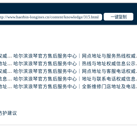
一键复制
哈尔滨浪琴官方售后服务中心｜完整地址与联系电话权威信息公示（2026年6月最新）
哈尔滨浪琴官方售后服
哈尔滨浪琴官方售后服务中心｜全新官方服务电话与地址权威信息公示（2026年6月最新）
哈尔滨浪琴官方售后
哈尔滨浪琴官方售后服务中心｜详细地址与售后电话权威信息公示（2026年6月最新）
哈尔滨浪琴官方售后服
哈尔滨浪琴官方售后服务中心｜网点地址及热线权威信息公示（2026年6月最新）
哈尔滨浪琴官方售后服
哈尔滨浪琴官方售后服务中心｜全新服务热线及门店地址权威信息公示（2026年6月最新）
哈尔滨浪琴官方售后服务
防护建议