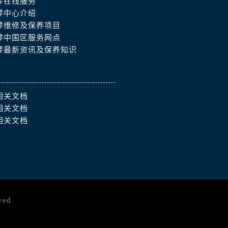
琴在线服务
琴中心介绍
琴维修及保养项目
琴中国区服务网点
琴最新资讯及保养知识
相关文档
相关文档
相关文档
ved