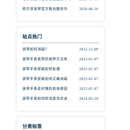
哈尔滨浪琴官方售后服务中心｜网点地址与客服电话权威信息公示（2026年6月最新）
2026-06-16
站点热门
浪琴如何消磁？
2022-12-09
浪琴手表表带的保养方法有哪些？
2023-01-07
浪琴手表受磁如何处理
2023-01-07
浪琴手表受磁如何正确消磁
2023-01-07
浪琴手表走时慢的具体原因
2023-01-07
浪琴手表如何检测是否应该消磁？
2024-03-29
分类标签