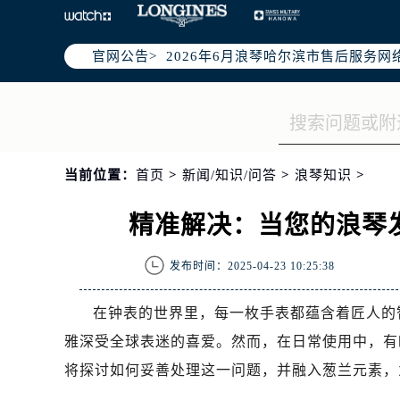
官网公告>
2026年6月浪琴哈尔滨市售后服务
2026年6月哈尔滨市浪琴官方售后客户服
2026年6月浪琴售后服务中心最新网
哈尔滨市道里区友谊西路600号富力中
黑龙江省哈尔滨市道里区友谊西路60
当前位置：
首页
>
新闻/知识/问答
>
浪琴知识
>
节假日正常营业！
精准解决：当您的浪琴
发布时间：2025-04-23 10:25:38
在钟表的世界里，每一枚手表都蕴含着匠人的
雅深受全球表迷的喜爱。然而，在日常使用中，有
将探讨如何妥善处理这一问题，并融入葱兰元素，