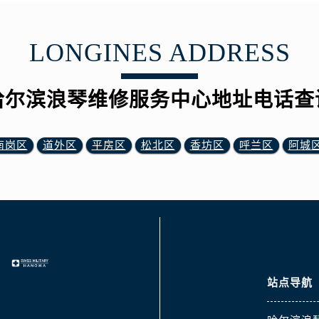
LONGINES ADDRESS
哈尔滨浪琴维修服务中心地址电话查
南岗区
道外区
平房区
松北区
香坊区
呼兰区
阿城
站点导航