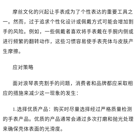
摩丝文化的兴起让手表成为了个性表达的重要工具之
一。然而，过于追求个性化设计或佩戴方式可能会增加割
手的风险。例如，一些佩戴者喜欢将手表戴在手腕内侧或
进行频繁的翻转动作，这些习惯容易使手表壳体与皮肤产
生摩擦。
应对策略
面对浪琴表壳割手的问题，消费者和品牌都应采取相
应的措施来减少这一现象的发生：
1.选择优质产品：购买时尽量选择经过严格质量检测
的手表产品。优质的产品通常会通过多次打磨和抛光处理
来确保壳体表面的光滑度。