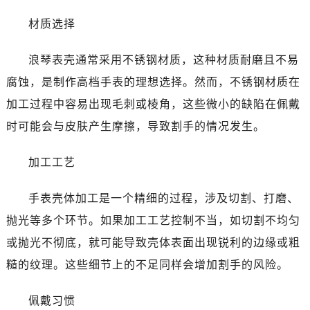
材质选择
浪琴表壳通常采用不锈钢材质，这种材质耐磨且不易
腐蚀，是制作高档手表的理想选择。然而，不锈钢材质在
加工过程中容易出现毛刺或棱角，这些微小的缺陷在佩戴
时可能会与皮肤产生摩擦，导致割手的情况发生。
加工工艺
手表壳体加工是一个精细的过程，涉及切割、打磨、
抛光等多个环节。如果加工工艺控制不当，如切割不均匀
或抛光不彻底，就可能导致壳体表面出现锐利的边缘或粗
糙的纹理。这些细节上的不足同样会增加割手的风险。
佩戴习惯