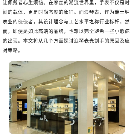
让佩戴者心生烦恼。在摩丝的潮流世界里，手表不仅是时
间的载体，更是时尚态度的象征。而浪琴表，作为瑞士钟
表业的佼佼者，其设计理念与工艺水平堪称行业标杆。然
而，即便是如此高端的品牌，也难以完全避免一些小瑕疵
的出现。本文将从几个方面探讨浪琴表壳割手的原因及应
对策略。