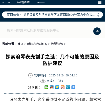
2026年6月浪琴售后服务中心最新网点地址：

哈尔滨市道里区友谊西路600号富力中心T2座写字楼29层03室（需提前预约）
▲
官网公告>
黑龙江省哈尔滨市道里区友谊西路600号富力中心T2座写字楼29层03室室浪琴售后服务中心（需提前预约）
▼
节假日正常营业！
当前位置：
首页
>
新闻/知识/问答
>
浪琴知识
>
探索浪琴表壳割手之谜：几个可能的原因及
防护建议
发布时间：2025-04-24 09:54:10
阅读：（
次）
分享到：
浪琴表壳割手，这个看似微不足道的小问题，却常常