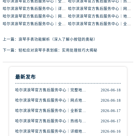
哈尔滨浪琴官方售后服务中心｜全新官方服务电话与地址权威信息公示（2026年6月最新）
哈尔滨浪琴官方售后服务中心｜热线与地址权威信息公示（2026年6月最新）
哈尔滨浪琴官方售后服务中心｜详细地址与售后电话权威信息公示（2026年6月最新）
哈尔滨浪琴官方售后服务中心｜网点地址与客服电话权威信息公示（2026年6月最新）
哈尔滨浪琴官方售后服务中心｜网点地址及热线权威信息公示（2026年6月最新）
哈尔滨浪琴官方售后服务中心｜地址与联系电话权威信息公示（2026年6月最新）
哈尔滨浪琴官方售后服务中心｜全新服务热线及门店地址权威信息公示（2026年6月最新）
哈尔滨浪琴官方售后服务中心｜全新维修门店地址及电话权威信息公示（2026年6月最新）
上一篇：
浪琴手表功能解析（深入了解小按钮的奥秘）
下一篇：
轻松应对浪琴手表划痕：实用处理技巧大揭秘
最新发布
哈尔滨浪琴官方售后服务中心｜完整地址与联系电话权威信息公示（2026年6月最新）
2026-06-18
哈尔滨浪琴官方售后服务中心｜网点地址与服务热线权威信息公示（2026年6月最新）
2026-06-18
哈尔滨浪琴官方售后服务中心｜全新官方服务电话与地址权威信息公示（2026年6月最新）
2026-06-17
哈尔滨浪琴官方售后服务中心｜热线与地址权威信息公示（2026年6月最新）
2026-06-17
哈尔滨浪琴官方售后服务中心｜详细地址与售后电话权威信息公示（2026年6月最新）
2026-06-16