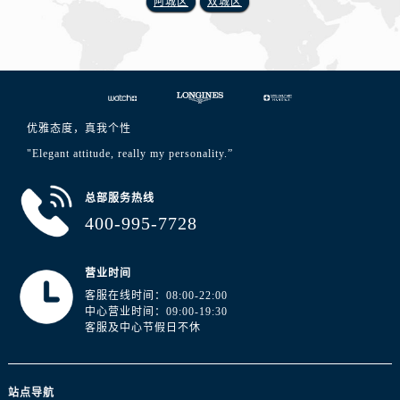
阿城区
双城区
优雅态度，真我个性
"Elegant attitude, really my personality.”
总部服务热线
400-995-7728
营业时间
客服在线时间：08:00-22:00
中心营业时间：09:00-19:30
客服及中心节假日不休
站点导航