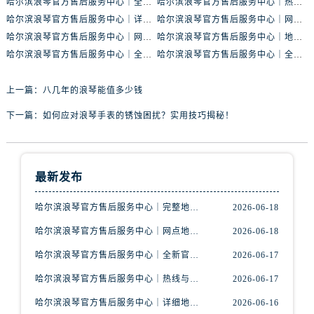
哈尔滨浪琴官方售后服务中心｜全新官方服务电话与地址权威信息公示（2026年6月最新）
哈尔滨浪琴官方售后服务中心｜热线与地址权威信息公示（2026年6月最新）
哈尔滨浪琴官方售后服务中心｜详细地址与售后电话权威信息公示（2026年6月最新）
哈尔滨浪琴官方售后服务中心｜网点地址与客服电话权威信息公示（2026年6月最新）
哈尔滨浪琴官方售后服务中心｜网点地址及热线权威信息公示（2026年6月最新）
哈尔滨浪琴官方售后服务中心｜地址与联系电话权威信息公示（2026年6月最新）
哈尔滨浪琴官方售后服务中心｜全新服务热线及门店地址权威信息公示（2026年6月最新）
哈尔滨浪琴官方售后服务中心｜全新维修门店地址及电话权威信息公示（2026年6月最新）
上一篇：
八几年的浪琴能值多少钱
下一篇：
如何应对浪琴手表的锈蚀困扰？实用技巧揭秘！
最新发布
哈尔滨浪琴官方售后服务中心｜完整地址与联系电话权威信息公示（2026年6月最新）
2026-06-18
哈尔滨浪琴官方售后服务中心｜网点地址与服务热线权威信息公示（2026年6月最新）
2026-06-18
哈尔滨浪琴官方售后服务中心｜全新官方服务电话与地址权威信息公示（2026年6月最新）
2026-06-17
哈尔滨浪琴官方售后服务中心｜热线与地址权威信息公示（2026年6月最新）
2026-06-17
哈尔滨浪琴官方售后服务中心｜详细地址与售后电话权威信息公示（2026年6月最新）
2026-06-16