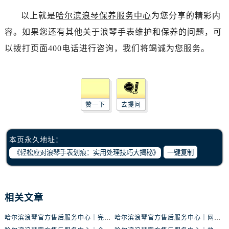
以上就是
哈尔滨浪琴保养服务中心
为您分享的精彩内
容。如果您还有其他关于浪琴手表维护和保养的问题，可
以拨打页面400电话进行咨询，我们将竭诚为您服务。
赞一下
去提问
本页永久地址：
一键复制
相关文章
哈尔滨浪琴官方售后服务中心｜完整地址与联系电话权威信息公示（2026年6月最新）
哈尔滨浪琴官方售后服务中心｜网点地址与服务热线权威信息公示（2026年6月最新）