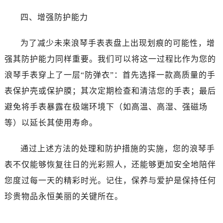
四、增强防护能力
为了减少未来浪琴手表表盘上出现划痕的可能性，增
强其防护能力同样重要。我们可以将这一过程比作为您的
浪琴手表穿上了一层“防弹衣”：首先选择一款高质量的手
表保护壳或保护膜；其次定期检查和清洁您的手表；最后
避免将手表暴露在极端环境下（如高温、高湿、强磁场
等）以延长其使用寿命。
通过上述方法的处理和防护措施的实施，您的浪琴手
表不仅能够恢复往日的光彩照人，还能够更加安全地陪伴
您度过每一天的精彩时光。记住，保养与爱护是保持任何
珍贵物品永恒美丽的关键所在。