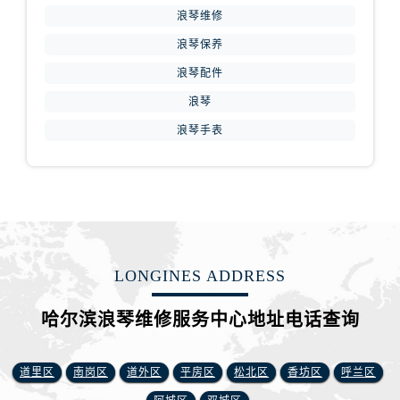
浪琴维修
浪琴保养
浪琴配件
浪琴
浪琴手表
LONGINES ADDRESS
哈尔滨浪琴维修服务中心地址电话查询
道里区
南岗区
道外区
平房区
松北区
香坊区
呼兰区