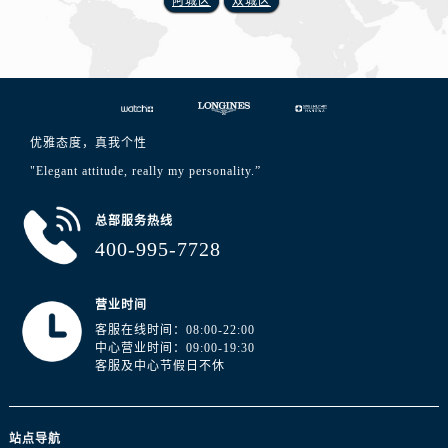
阿城区
双城区
优雅态度，真我个性
"Elegant attitude, really my personality.”
总部服务热线
400-995-7728
营业时间
客服在线时间：08:00-22:00
中心营业时间：09:00-19:30
客服及中心节假日不休
站点导航