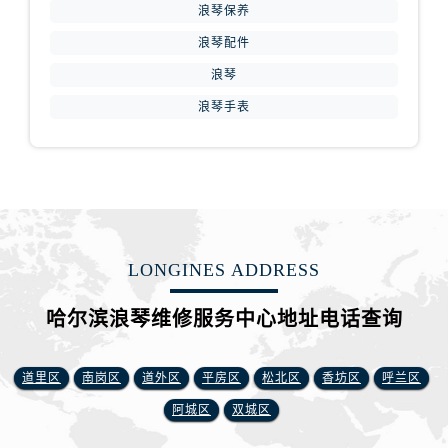
浪琴保养
浪琴配件
浪琴
浪琴手表
LONGINES ADDRESS
哈尔滨浪琴维修服务中心地址电话查询
道里区
南岗区
道外区
平房区
松北区
香坊区
呼兰区
阿城区
双城区