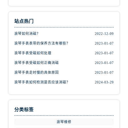
站点热门
浪琴如何消磁？
2022-12-09
浪琴手表表带的保养方法有哪些？
2023-01-07
浪琴手表受磁如何处理
2023-01-07
浪琴手表受磁如何正确消磁
2023-01-07
浪琴手表走时慢的具体原因
2023-01-07
浪琴手表如何检测是否应该消磁？
2024-03-29
分类标签
浪琴维修