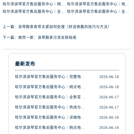
哈尔滨浪琴官方售后服务中心｜网点地址及热线权威信息公示（2026年6月最新）
哈尔滨浪琴官方售后服务中心｜地址与联系电话权威信息公示（2026年6月最新）
哈尔滨浪琴官方售后服务中心｜全新服务热线及门店地址权威信息公示（2026年6月最新）
哈尔滨浪琴官方售后服务中心｜全新维修门店地址及电话权威信息公示（2026年6月最新）
上一篇：
浪琴腕表表带太紧如何处理（舒适佩戴的技巧与方法）
下一篇：
焕然一新：浪琴腕表污渍去除指南
最新发布
哈尔滨浪琴官方售后服务中心｜完整地址与联系电话权威信息公示（2026年6月最新）
2026-06-18
哈尔滨浪琴官方售后服务中心｜网点地址与服务热线权威信息公示（2026年6月最新）
2026-06-18
哈尔滨浪琴官方售后服务中心｜全新官方服务电话与地址权威信息公示（2026年6月最新）
2026-06-17
哈尔滨浪琴官方售后服务中心｜热线与地址权威信息公示（2026年6月最新）
2026-06-17
哈尔滨浪琴官方售后服务中心｜详细地址与售后电话权威信息公示（2026年6月最新）
2026-06-16
哈尔滨浪琴官方售后服务中心｜网点地址与客服电话权威信息公示（2026年6月最新）
2026-06-16