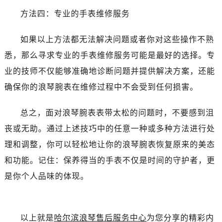
方法四：专业的手表维修服务
如果以上方法都无法解决问题或者你对这些操作不熟
悉，那么寻求专业的手表维修服务可能是最好的选择。专
业的技师不仅能够准确地诊断问题并提供解决方案，还能
确保你的浪琴腕表在维修过程中不会受到任何损害。
总之，面对浪琴腕表表带太松的问题时，不要感到沮
丧或无助。通过上述技巧中的任意一种或多种方法进行处
理和调整，你可以轻松地让你的浪琴腕表恢复原来的美态
和功能。记住：保养得当的手表不仅是时间的守护者，更
是你个人品味的体现。
以上就是
哈尔滨浪琴售后服务中心
为您分享的精彩内