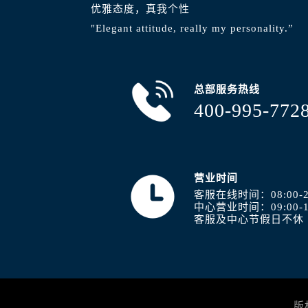
优雅态度，真我个性
"Elegant attitude, really my personality.”
总部服务热线
400-995-772
营业时间
客服在线时间：08:00-2
中心营业时间：09:00-1
客服及中心节假日不休
版权