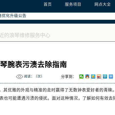
首页
服务项目
网点大全
网络优化升级公告
务热线：400-995-7728
点地址：
心T2座写字楼29层03室（需提前预约）
0号富力中心T2座写字楼29层03室室浪琴售后服务中心（需提前
浪琴腕表污渍去除指南
阅读：（
次）
分享到：
，其优雅的外观与精准的走时赢得了无数钟表爱好者的青睐
表也可能遭遇污渍的侵扰。面对这种情况，了解如何有效去