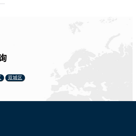
询
区
双城区