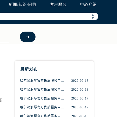
新闻/知识/问答
客户服务
中心介绍
▲
▼
预约）
最新发布
哈尔滨浪琴官方售后服务中心｜完整地址与联系电话权威信息公示（2026年6月最新）
2026-06-18
哈尔滨浪琴官方售后服务中心｜网点地址与服务热线权威信息公示（2026年6月最新）
2026-06-18
。
哈尔滨浪琴官方售后服务中心｜全新官方服务电话与地址权威信息公示（2026年6月最新）
2026-06-17
除
哈尔滨浪琴官方售后服务中心｜热线与地址权威信息公示（2026年6月最新）
2026-06-17
哈尔滨浪琴官方售后服务中心｜详细地址与售后电话权威信息公示（2026年6月最新）
2026-06-16