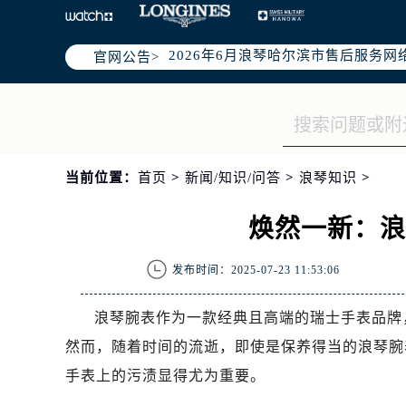
官网公告>
2026年6月浪琴哈尔滨市售后服务
2026年6月哈尔滨市浪琴官方售后客户服
2026年6月浪琴售后服务中心最新网
哈尔滨市道里区友谊西路600号富力中
黑龙江省哈尔滨市道里区友谊西路60
当前位置：
首页
>
新闻/知识/问答
>
浪琴知识
>
节假日正常营业！
焕然一新：
发布时间：2025-07-23 11:53:06
浪琴腕表作为一款经典且高端的瑞士手表品牌
然而，随着时间的流逝，即使是保养得当的浪琴腕
手表上的污渍显得尤为重要。