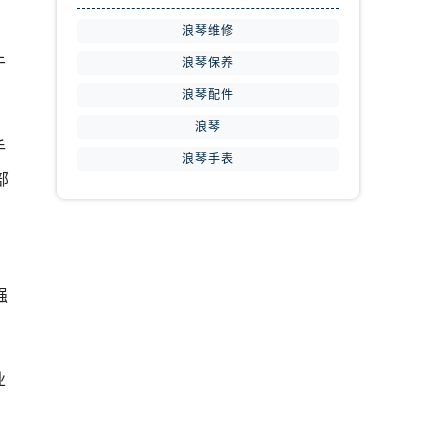
浪琴维修
于
浪琴保养
。
浪琴配件
浪琴
手
浪琴手表
部
。
强
业