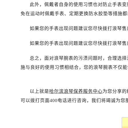
此外，佩戴者自身的使用习惯也对防止手表变
免在运动时佩戴手表、定期更换防水胶垫等措施都
如果您的手表出现问题建议您尽快拨打浪琴售后维修
如果您的手表出现问题建议您尽快拨打浪琴售后维修
总之，面对浪琴腕表的污渍问题时，合理选择
施与良好的使用习惯相结合，您的浪琴腕表不仅能
以上就是
哈尔滨浪琴保养服务中心
为您分享的
可以拨打页面400电话进行咨询，我们将竭诚为您