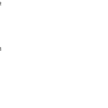
避
措
。
，