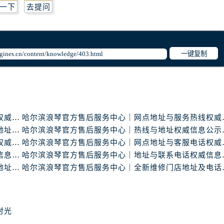
一下
去提问
一键复制
哈尔滨浪琴官方售后服务中心｜完整地址与联系电话权威信息公示（2026年6月最新）
哈尔滨浪琴官方售后服
哈尔滨浪琴官方售后服务中心｜全新官方服务电话与地址权威信息公示（2026年6月最新）
哈尔滨浪琴官方售后
哈尔滨浪琴官方售后服务中心｜详细地址与售后电话权威信息公示（2026年6月最新）
哈尔滨浪琴官方售后服
哈尔滨浪琴官方售后服务中心｜网点地址及热线权威信息公示（2026年6月最新）
哈尔滨浪琴官方售后服
哈尔滨浪琴官方售后服务中心｜全新服务热线及门店地址权威信息公示（2026年6月最新）
哈尔滨浪琴官方售后服务
时光