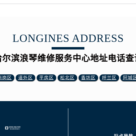
LONGINES ADDRESS
哈尔滨浪琴维修服务中心地址电话查
南岗区
道外区
平房区
松北区
香坊区
呼兰区
阿城