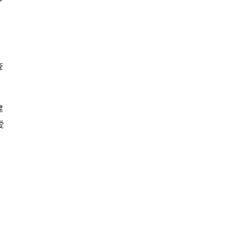
查
建
爱
，