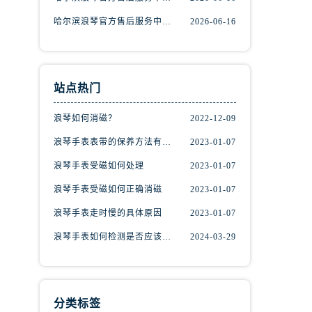
哈尔滨浪琴官方售后服务中心｜网点地址与客服电话权威信息公示（2026年6月最新）
2026-06-16
站点热门
浪琴如何消磁？
2022-12-09
浪琴手表表带的保养方法有哪些？
2023-01-07
浪琴手表受磁如何处理
2023-01-07
浪琴手表受磁如何正确消磁
2023-01-07
浪琴手表走时慢的具体原因
2023-01-07
浪琴手表如何检测是否应该消磁？
2024-03-29
分类标签