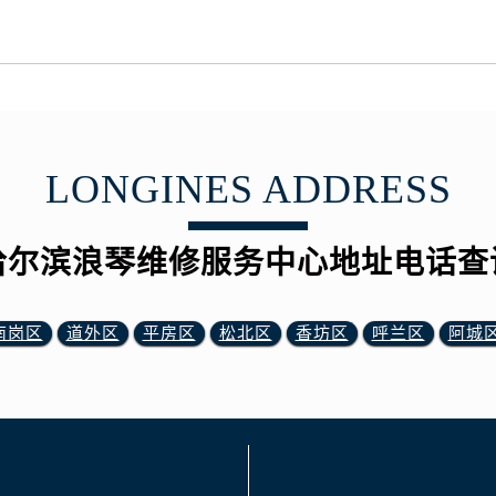
LONGINES ADDRESS
哈尔滨浪琴维修服务中心地址电话查
南岗区
道外区
平房区
松北区
香坊区
呼兰区
阿城