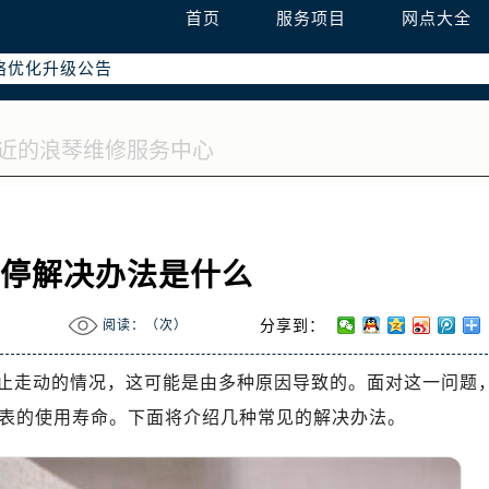
首页
服务项目
网点大全
网络优化升级公告
务热线：400-995-7728
点地址：
心T2座写字楼29层03室（需提前预约）
0号富力中心T2座写字楼29层03室室浪琴售后服务中心（需提前
偷停解决办法是什么
阅读：（
次）
分享到：
止走动的情况，这可能是由多种原因导致的。面对这一问题
表的使用寿命。下面将介绍几种常见的解决办法。