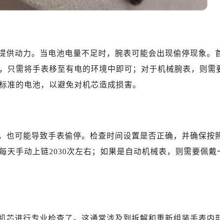
提供动力。当电池电量不足时，腕表可能会出现偷停现象。
，只需将手表移至有电的环境中即可；对于机械腕表，则需
标准的电池，以避免对机芯造成损害。
，也可能导致手表偷停。检查时间设置是否正确，并确保按
每天手动上链2030次左右；如果是自动机械表，则需要佩戴
机芯进行专业检查了。这通常涉及到拆解和重新组装手表内