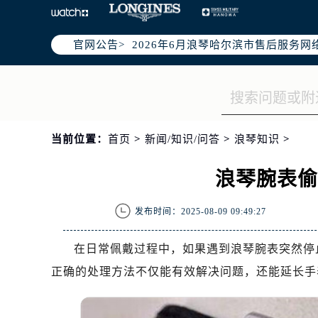
官网公告>
2026年6月浪琴哈尔滨市售后服务
2026年6月哈尔滨市浪琴官方售后客户服
2026年6月浪琴售后服务中心最新网
哈尔滨市道里区友谊西路600号富力中
黑龙江省哈尔滨市道里区友谊西路60
当前位置：
首页
>
新闻/知识/问答
>
浪琴知识
>
节假日正常营业！
浪琴腕表
发布时间：2025-08-09 09:49:27
在日常佩戴过程中，如果遇到浪琴腕表突然停
正确的处理方法不仅能有效解决问题，还能延长手