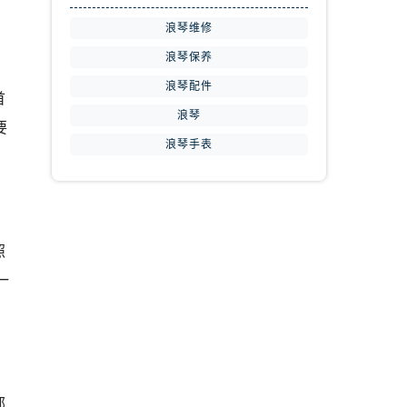
浪琴维修
浪琴保养
浪琴配件
首
浪琴
要
浪琴手表
照
一
部