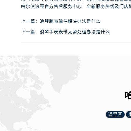
上一篇：
浪琴腕表偷停解决办法是什么
下一篇：
浪琴手表表带太紧处理办法是什么
道里区