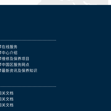
琴在线服务
琴中心介绍
琴维修及保养项目
琴中国区服务网点
琴最新资讯及保养知识
相关文档
相关文档
相关文档