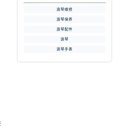
浪琴维修
浪琴保养
浪琴配件
浪琴
浪琴手表
查