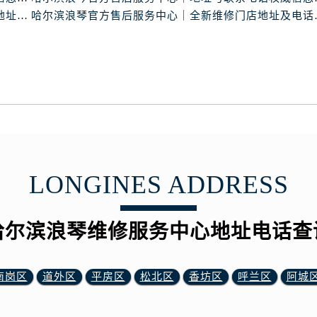
哈尔滨浪琴官方售后服务中心｜全新服务热线及门店地址权威信息公示（2026年6月最新）
哈尔滨浪琴官方售后服务
LONGINES ADDRESS
哈尔滨浪琴维修服务中心地址电话查
南岗区
道外区
平房区
松北区
香坊区
呼兰区
阿城