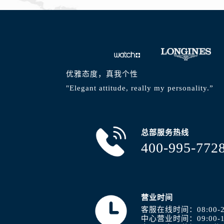
优雅态度，真我个性
"Elegant attitude, really my personality.”
总部服务热线
400-995-772
营业时间
客服在线时间：08:00-2
中心营业时间：09:00-1