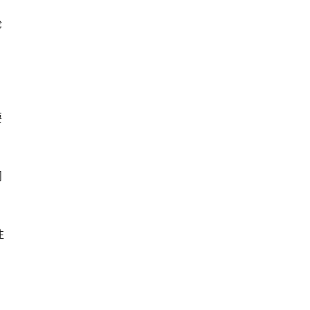
轮
。
要
问
往