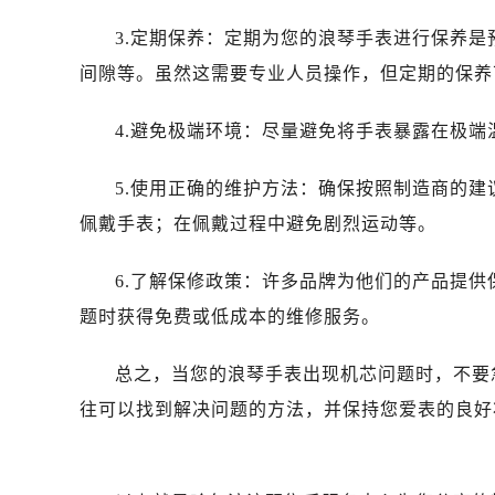
3.定期保养：定期为您的浪琴手表进行保养
间隙等。虽然这需要专业人员操作，但定期的保养
4.避免极端环境：尽量避免将手表暴露在极
5.使用正确的维护方法：确保按照制造商的
佩戴手表；在佩戴过程中避免剧烈运动等。
6.了解保修政策：许多品牌为他们的产品提
题时获得免费或低成本的维修服务。
总之，当您的浪琴手表出现机芯问题时，不要
往可以找到解决问题的方法，并保持您爱表的良好